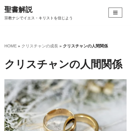
聖書解説
コ
宗教ナシでイエス・キリストを信じよう
ン
テ
ン
ツ
HOME
»
クリスチャンの成長
»
クリスチャンの人間関係
へ
ス
クリスチャンの人間関係
キ
ッ
プ