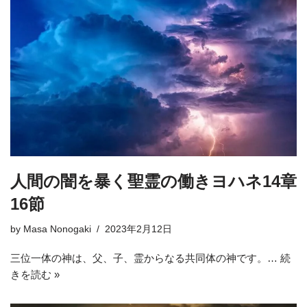
人間の闇を暴く聖霊の働きヨハネ14章
16節
by
Masa Nonogaki
2023年2月12日
三位一体の神は、父、子、霊からなる共同体の神です。…
続
きを読む »