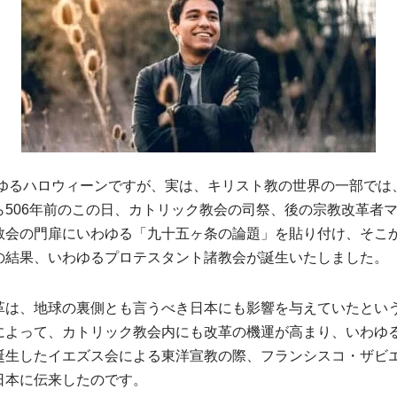
いわゆるハロウィーンですが、実は、キリスト教の世界の一部では
ら506年前のこの日、カトリック教会の司祭、後の宗教改革者
教会の門扉にいわゆる「九十五ヶ条の論題」を貼り付け、そこ
の結果、いわゆるプロテスタント諸教会が誕生いたしました。
革は、地球の裏側とも言うべき日本にも影響を与えていたとい
によって、カトリック教会内にも改革の機運が高まり、いわゆ
誕生したイエズス会による東洋宣教の際、フランシスコ・ザビ
日本に伝来したのです。