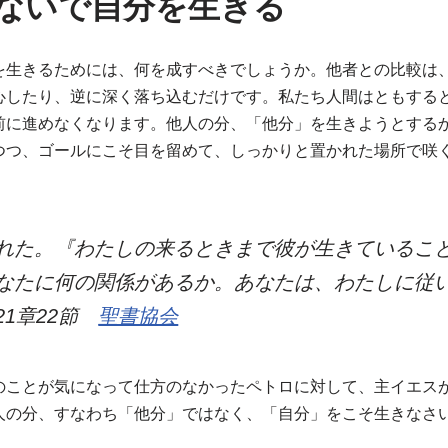
ないで自分を生きる
を生きるためには、何を成すべきでしょうか。他者との比較は
心したり、逆に深く落ち込むだけです。私たち人間はともする
前に進めなくなります。他人の分、「他分」を生きようとする
つつ、ゴールにこそ目を留めて、しっかりと置かれた場所で咲
れた。『わたしの来るときまで彼が生きているこ
なたに何の関係があるか。あなたは、わたしに従
21章22節
聖書協会
ことが気になって仕方のなかったペトロに対して、主イエス
人の分、すなわち「他分」ではなく、「自分」をこそ生きなさ