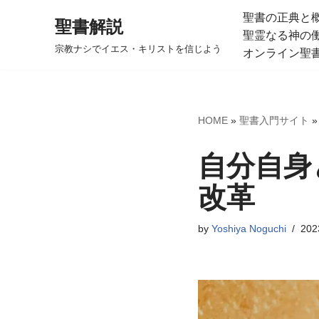
聖書の正典と
聖書解説
聖霊なる神の
コ
宗教ナシでイエス・キリストを信じよう
オンライン聖
ン
テ
ン
ツ
HOME
»
聖書入門サイト
へ
ス
自分自身
キ
改革
ッ
プ
by
Yoshiya Noguchi
20