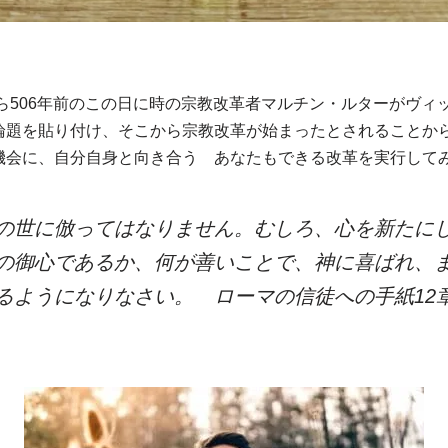
から506年前のこの日に時の宗教改革者マルチン・ルターがヴィ
論題を貼り付け、そこから宗教改革が始まったとされることか
機会に、自分自身と向き合う あなたもできる改革を実行して
の世に倣ってはなりません。むしろ、心を新たに
の御心であるか、何が善いことで、神に喜ばれ、
るようになりなさい。 ローマの信徒への手紙12