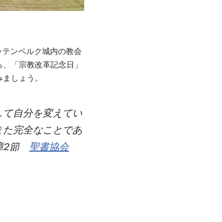
ッテンベルク城内の教会
ら、「宗教改革記念日」
みましょう。
して自分を変えてい
また完全なことであ
章2節
聖書協会