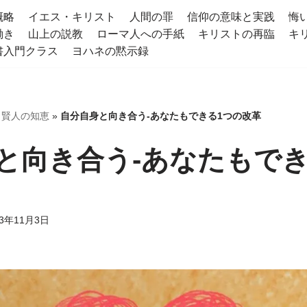
概略
イエス・キリスト
人間の罪
信仰の意味と実践
悔
働き
山上の説教
ローマ人への手紙
キリストの再臨
キ
書入門クラス
ヨハネの黙示録
»
賢人の知恵
»
自分自身と向き合う-あなたもできる1つの改革
と向き合う-あなたもでき
23年11月3日