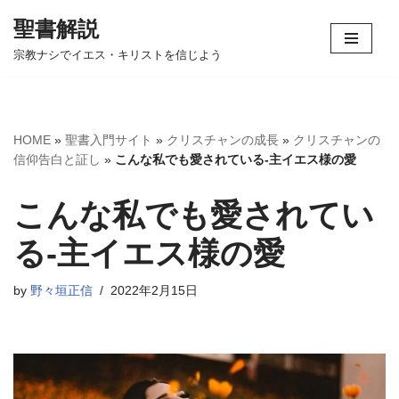
聖書解説
コ
宗教ナシでイエス・キリストを信じよう
ン
テ
ン
ツ
HOME
»
聖書入門サイト
»
クリスチャンの成長
»
クリスチャンの
へ
信仰告白と証し
»
こんな私でも愛されている-主イエス様の愛
ス
キ
こんな私でも愛されてい
ッ
プ
る-主イエス様の愛
by
野々垣正信
2022年2月15日