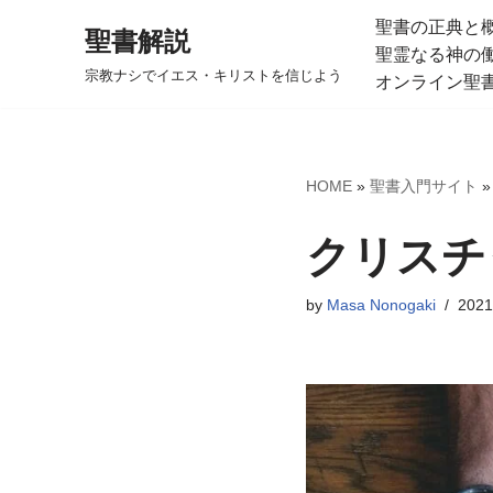
聖書の正典と
聖書解説
聖霊なる神の
コ
宗教ナシでイエス・キリストを信じよう
オンライン聖
ン
テ
ン
ツ
HOME
»
聖書入門サイト
へ
ス
クリスチ
キ
ッ
by
Masa Nonogaki
202
プ