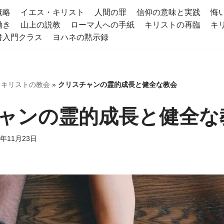
概略
イエス・キリスト
人間の罪
信仰の意味と実践
悔
働き
山上の説教
ローマ人への手紙
キリストの再臨
キ
書入門クラス
ヨハネの黙示録
»
キリストの教会
»
クリスチャンの霊的成長と健全な教会
ャンの霊的成長と健全な
1年11月23日