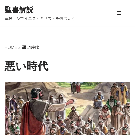
聖書解説
コ
宗教ナシでイエス・キリストを信じよう
ン
テ
ン
ツ
HOME
»
悪い時代
へ
ス
悪い時代
キ
ッ
プ