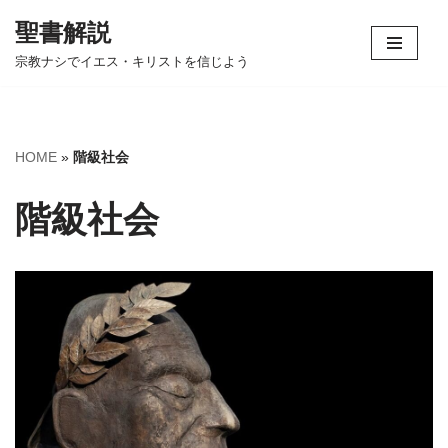
聖書解説
コ
宗教ナシでイエス・キリストを信じよう
ン
テ
ン
ツ
HOME
»
階級社会
へ
ス
階級社会
キ
ッ
プ