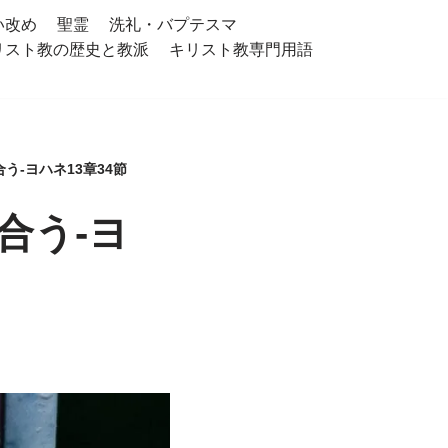
い改め
聖霊
洗礼・バプテスマ
リスト教の歴史と教派
キリスト教専門用語
-ヨハネ13章34節
合う-ヨ