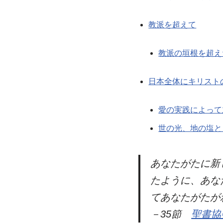
教派を超えて
教派の垣根を超え
日本全体にキリスト
愛の実践によって
世の光、地の塩と
あなたがたに新
たように、あな
てあなたがたが
－35節
聖書協