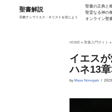
聖書の正典と
聖書解説
聖霊なる神の
コ
宗教ナシでイエス・キリストを信じよう
オンライン聖
ン
テ
ン
ツ
HOME
»
聖書入門サイト
へ
ス
イエスが
キ
ハネ13章
ッ
プ
by
Masa Nonogaki
202