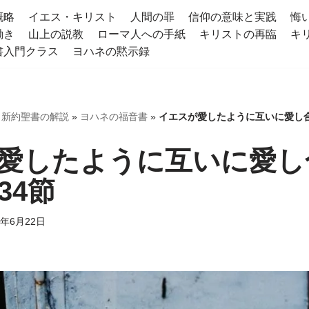
概略
イエス・キリスト
人間の罪
信仰の意味と実践
悔
働き
山上の説教
ローマ人への手紙
キリストの再臨
キ
書入門クラス
ヨハネの黙示録
»
新約聖書の解説
»
ヨハネの福音書
»
イエスが愛したように互いに愛し合う
愛したように互いに愛し
34節
3年6月22日