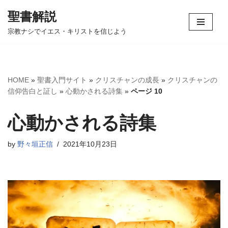
聖書解説
コ
宗教ナシでイエス・キリストを信じよう
ン
テ
ン
ツ
HOME
»
聖書入門サイト
»
クリスチャンの成長
»
クリスチャンの
へ
信仰告白と証し
»
心動かされる詩集
»
ページ 10
ス
キ
心動かされる詩集
ッ
プ
by
野々垣正信
2021年10月23日