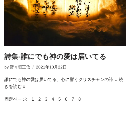
詩集-誰にでも神の愛は届いてる
by
野々垣正信
2021年10月22日
誰にでも神の愛は届いてる、心に響くクリスチャンの詩…
続
きを読む »
固定ページ:
1
2
3
4
5
6
7
8