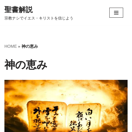
聖書解説
コ
宗教ナシでイエス・キリストを信じよう
ン
テ
ン
ツ
HOME
»
神の恵み
へ
ス
神の恵み
キ
ッ
プ