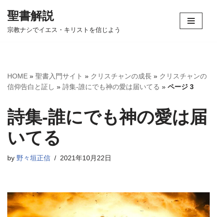
聖書解説
コ
宗教ナシでイエス・キリストを信じよう
ン
テ
ン
ツ
HOME
»
聖書入門サイト
»
クリスチャンの成長
»
クリスチャンの
へ
信仰告白と証し
»
詩集-誰にでも神の愛は届いてる
»
ページ 3
ス
キ
詩集-誰にでも神の愛は届
ッ
プ
いてる
by
野々垣正信
2021年10月22日