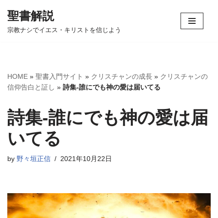
聖書解説
コ
宗教ナシでイエス・キリストを信じよう
ン
テ
ン
ツ
HOME
»
聖書入門サイト
»
クリスチャンの成長
»
クリスチャンの
へ
信仰告白と証し
»
詩集-誰にでも神の愛は届いてる
ス
キ
詩集-誰にでも神の愛は届
ッ
プ
いてる
by
野々垣正信
2021年10月22日