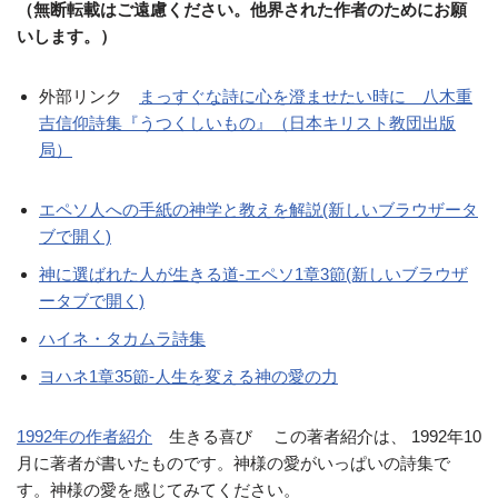
（無断転載はご遠慮ください。他界された作者のためにお願
いします。）
外部リンク
まっすぐな詩に心を澄ませたい時に 八木重
吉信仰詩集『うつくしいもの』（日本キリスト教団出版
局）
エペソ人への手紙の神学と教えを解説(新しいブラウザータ
ブで開く)
神に選ばれた人が生きる道-エペソ1章3節(新しいブラウザ
ータブで開く)
ハイネ・タカムラ詩集
ヨハネ1章35節-人生を変える神の愛の力
1992年の作者紹介
生きる喜び この著者紹介は、 1992年10
月に著者が書いたものです。神様の愛がいっぱいの詩集で
す。神様の愛を感じてみてください。