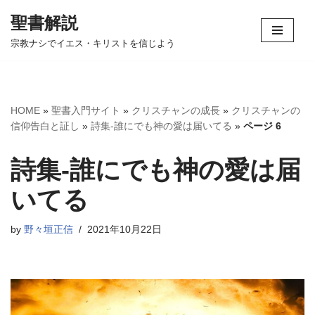
聖書解説
コ
宗教ナシでイエス・キリストを信じよう
ン
テ
ン
ツ
HOME
»
聖書入門サイト
»
クリスチャンの成長
»
クリスチャンの
へ
信仰告白と証し
»
詩集-誰にでも神の愛は届いてる
»
ページ 6
ス
キ
詩集-誰にでも神の愛は届
ッ
プ
いてる
by
野々垣正信
2021年10月22日