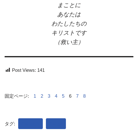
まことに
あなたは
わたしたちの
キリストです
（救い主）
Post Views:
141
固定ページ:
1
2
3
4
5
6
7
8
タグ:
神の恵み
神の愛