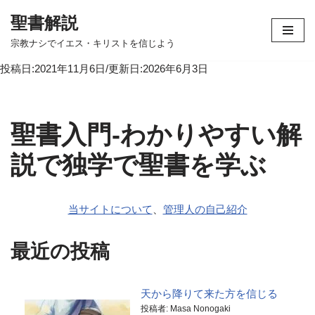
聖書解説
コ
宗教ナシでイエス・キリストを信じよう
ン
投稿日:2021年11月6日/更新日:2026年6月3日
テ
ン
ツ
へ
聖書入門-わかりやすい解
ス
キ
説で独学で聖書を学ぶ
ッ
プ
当サイトについて
、
管理人の自己紹介
最近の投稿
天から降りて来た方を信じる
投稿者: Masa Nonogaki