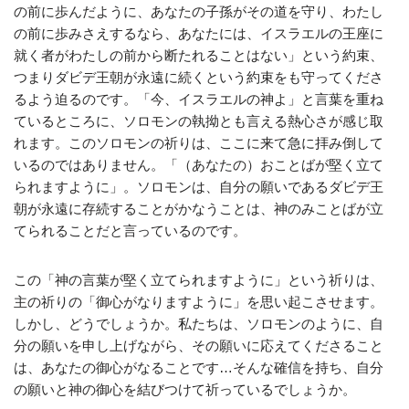
の前に歩んだように、あなたの子孫がその道を守り、わたし
の前に歩みさえするなら、あなたには、イスラエルの王座に
就く者がわたしの前から断たれることはない」という約束、
つまりダビデ王朝が永遠に続くという約束をも守ってくださ
るよう迫るのです。「今、イスラエルの神よ」と言葉を重ね
ているところに、ソロモンの執拗とも言える熱心さが感じ取
れます。このソロモンの祈りは、ここに来て急に拝み倒して
いるのではありません。「（あなたの）おことばが堅く立て
られますように」。ソロモンは、自分の願いであるダビデ王
朝が永遠に存続することがかなうことは、神のみことばが立
てられることだと言っているのです。
この「神の言葉が堅く立てられますように」という祈りは、
主の祈りの「御心がなりますように」を思い起こさせます。
しかし、どうでしょうか。私たちは、ソロモンのように、自
分の願いを申し上げながら、その願いに応えてくださること
は、あなたの御心がなることです…そんな確信を持ち、自分
の願いと神の御心を結びつけて祈っているでしょうか。