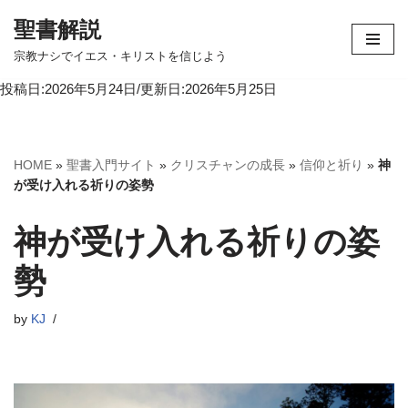
聖書解説
コ
宗教ナシでイエス・キリストを信じよう
ン
投稿日:2026年5月24日/更新日:2026年5月25日
テ
ン
ツ
へ
HOME
»
聖書入門サイト
»
クリスチャンの成長
»
信仰と祈り
»
神
ス
が受け入れる祈りの姿勢
キ
ッ
神が受け入れる祈りの姿
プ
勢
by
KJ