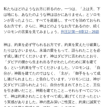
私たちはどのようなお方に祈るのか。一つは、「上は天、下
は地にも、あなたのような神はほかにありません」とソロモ
ンが言ったように、すべてを超越し、すべてを治めておられ
るお方です。さらに、神はどのようなお方であるのか、続く
ソロモンの言葉を見てみましょう。
列王記第一8章12－26節
神は、約束を必ず守られるお方です。約束を変えたり破棄し
たりはなさいません。永遠の愛をもって、語られたことを必
ず成し遂げてくださいます。神はダビデに言われたとおり、
「ダビデの腰から生まれ出る子がわたしのために家を建て
る」という約束を守ってくださいました。ソロモンは、「自
分が」神殿を建てたのではなく、「主が」「御手をもって成
し遂げられました」と告白しています。ソロモンには、神が
父ダビデに語られたように、自分が生まれてきたこと、王位
を引き継いだこと、神殿を建てたこと…それらすべてについ
て、神は約束されたことをすべて成し遂げてくださったとい
う実感がありました。神の恵み深いご性質と、約束に誠実で