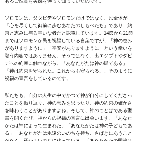
あるご性質を実感を伴って知っていたのです。
ソロモンは、父ダビデやソロモンだけではなく、民全体が
「心を尽くして御前に歩むあなたのしもべたち」であり、約
束と恵みに与る幸いな者だと認識しています。14節から21節
まではソロモンが民を祝福している言葉ですが、「神の恵み
がありますように」「平安がありますように」という幸いを
願う内容ではありません。そうではなく、出エジプトやダビ
デへの約束に触れながら、「あなたがたは神の民である」
「神は約束を守られた。これからも守られる」、そのように
祝福の宣言をしているのです。
私たちも、自分の人生の中でかつて神が自分にしてくださっ
たことを振り返り、神の恵みを思ったり、神の約束の確かさ
を味わうことがありますよね。そして、神のことばである聖
書を開くたび、神からの祝福の宣言に出会います。「あなた
がたは神によって生まれた」「あなたがたは神の子どもであ
る」「あなたがたは永遠のいのちを持ち、さばきにあうこと
がなく、死からいのちに移っている」「あなたがたの国籍は