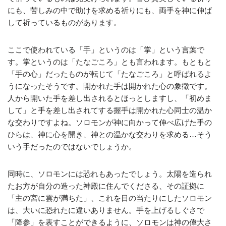
にも、苦しみの中で助けを求める祈りにも、両手を神に伸ば
して祈っているものがあります。
ここで使われている「手」というのは「掌」という言葉で
す。掌というのは「たなごころ」とも言われます。もともと
「手の心」だったものが転じて「たなごころ」と呼ばれるよ
うになったそうです。開かれた手は開かれた心の象徴です。
人から開いた手を差し出されるとほっとしますし、「初めま
して」と手を差し出されてする握手は開かれた心同士の温か
な交わりですよね。ソロモンが神に向かって伸べ広げた手の
ひらは、神に心を開き、神との温かな交わりを求める…そう
いう手だったのではないでしょうか。
同時に、ソロモンには恐れもあったでしょう。太陽を造られ
たお方が自分の造った神殿に住んでくださる、その証拠に
「主の宮に雲が満ちた」、これを目の当たりにしたソロモン
は、大いに恐れたに違いありません。手を上げるしぐさで
「降参」を表すことができるように、ソロモンは神の偉大さ