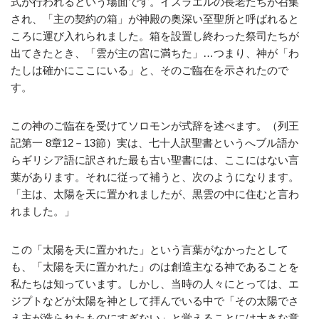
式が行われるという場面です。イスラエルの長老たちが召集
され、「主の契約の箱」が神殿の奥深い至聖所と呼ばれると
ころに運び入れられました。箱を設置し終わった祭司たちが
出てきたとき、「雲が主の宮に満ちた」…つまり、神が「わ
たしは確かにここにいる」と、そのご臨在を示されたので
す。
この神のご臨在を受けてソロモンが式辞を述べます。（列王
記第一 8章12－13節）実は、七十人訳聖書というへブル語か
らギリシア語に訳された最も古い聖書には、ここにはない言
葉があります。それに従って補うと、次のようになります。
「主は、太陽を天に置かれましたが、黒雲の中に住むと言わ
れました。」
この「太陽を天に置かれた」という言葉がなかったとして
も、「太陽を天に置かれた」のは創造主なる神であることを
私たちは知っています。しかし、当時の人々にとっては、エ
ジプトなどが太陽を神として拝んでいる中で「その太陽でさ
え主が造られたものにすぎない」と覚えることには大きな意