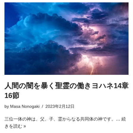
人間の闇を暴く聖霊の働きヨハネ14章
16節
by
Masa Nonogaki
2023年2月12日
三位一体の神は、父、子、霊からなる共同体の神です。…
続
きを読む »