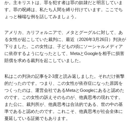
か。主キリストは、罪を犯す者は罪の奴隷だと明言していま
す。罪の呪縛は、私たち人間を縛り付けています。ここでち
ょっと極端な例を話してみましょう。
アメリカ、カリフォルニアで、メタとグーグルに対して、あ
る女性が起こしていた裁判に、最近（2026年3月26日）判決が
下りました。この女性は、子どもの頃にソーシャルメディア
に依存するようになったとして、MetaとGoogleを相手に損害
賠償を求める裁判を起こしていました。
私はこの判決の記事を2‐3度と読み返しました。それだけ衝撃
的だったのです。つまり、この女性が依存症になった原因を
つくったのは、運営会社であるMetaとGoogleにあると認めた
のです。この女性の訴えそのものが、他責思考の現れです。
また公に、裁判所が、他責思考は合法的である、世の中の基
準であると認めたのです。これこそ、他責思考が社会全体に
蔓延している証拠でもあります。