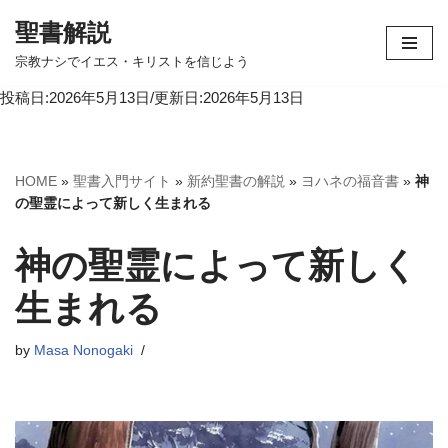
聖書解説
コ
宗教ナシでイエス・キリストを信じよう
ン
投稿日:2026年5月13日/更新日:2026年5月13日
テ
ン
ツ
へ
HOME
»
聖書入門サイト
»
新約聖書の解説
»
ヨハネの福音書
»
神
ス
の聖霊によって新しく生まれる
キ
ッ
神の聖霊によって新しく
プ
生まれる
by
Masa Nonogaki