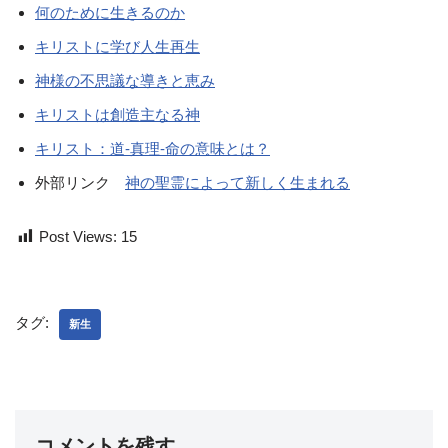
何のために生きるのか
キリストに学び人生再生
神様の不思議な導きと恵み
キリストは創造主なる神
キリスト：道-真理-命の意味とは？
外部リンク
神の聖霊によって新しく生まれる
Post Views:
15
タグ:
新生
コメントを残す