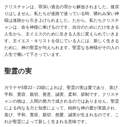
クリスチャンは、罪深い過去の罪から解放されました。後戻
りはしません。私たちが迷路で迷っている時、憐れみ深い神
様は迷路から引き上げられました。たから、私たちクリスチ
ャンは、命を神様に奉げるのです。自分のためにだけ生きる
人生から、主イエスのために生きる人生に変えられていきま
す。主イエス・キリストを信じている人には、新しく生きる
ために、神の聖霊が与えられます。聖霊なる神様がその人の
人生で働いて下さっています。
聖霊の実
ガラテヤ5章22－23節によれば、聖霊の実は愛であり、喜び、
平和、寛容、親切、善意、誠実、柔和、節制です。クリスチ
ャンの徳は、人間の努力で成されるのではありません。聖霊
による内なる力と知恵によって、純粋な神の愛が実践され、
喜び、平和、寛容、親切、慈愛、誠実が生まれるのです。こ
れが聖霊によって新しく生まれる意味です。