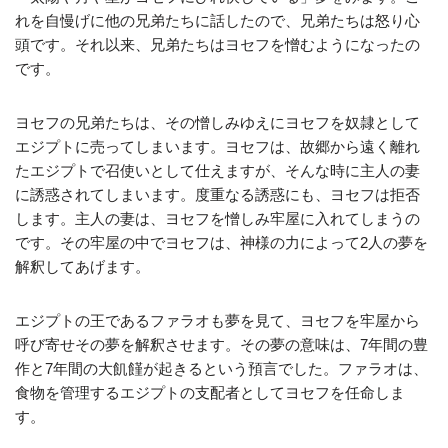
れを自慢げに他の兄弟たちに話したので、兄弟たちは怒り心
頭です。それ以来、兄弟たちはヨセフを憎むようになったの
です。
ヨセフの兄弟たちは、その憎しみゆえにヨセフを奴隷として
エジプトに売ってしまいます。ヨセフは、故郷から遠く離れ
たエジプトで召使いとして仕えますが、そんな時に主人の妻
に誘惑されてしまいます。度重なる誘惑にも、ヨセフは拒否
します。主人の妻は、ヨセフを憎しみ牢屋に入れてしまうの
です。その牢屋の中でヨセフは、神様の力によって2人の夢を
解釈してあげます。
エジプトの王であるファラオも夢を見て、ヨセフを牢屋から
呼び寄せその夢を解釈させます。その夢の意味は、7年間の豊
作と7年間の大飢饉が起きるという預言でした。ファラオは、
食物を管理するエジプトの支配者としてヨセフを任命しま
す。