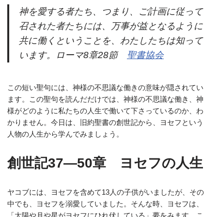
神を愛する者たち、つまり、ご計画に従って
召された者たちには、万事が益となるように
共に働くということを、わたしたちは知って
います。ローマ8章28節
聖書協会
この短い聖句には、神様の不思議な働きの意味が隠されてい
ます。この聖句を読んだだけでは、神様の不思議な働き、神
様がどのように私たちの人生で働いて下さっているのか、わ
かりません。今日は、旧約聖書の創世記から、ヨセフという
人物の人生から学んでみましょう。
創世記37—50章 ヨセフの人生
ヤコブには、ヨセフを含めて13人の子供がいましたが、その
中でも、ヨセフを溺愛していました。そんな時、ヨセフは、
「太陽や月や星がヨセフにひれ伏している」夢をみます。こ