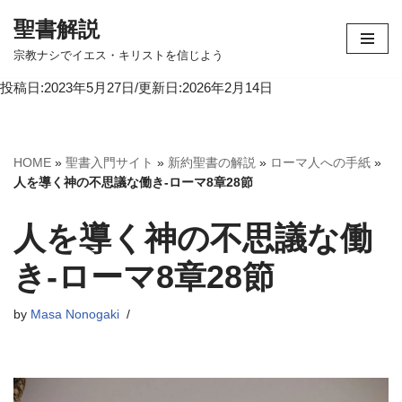
聖書解説
コ
宗教ナシでイエス・キリストを信じよう
ン
投稿日:2023年5月27日/更新日:2026年2月14日
テ
ン
ツ
へ
HOME
»
聖書入門サイト
»
新約聖書の解説
»
ローマ人への手紙
»
ス
人を導く神の不思議な働き-ローマ8章28節
キ
ッ
人を導く神の不思議な働
プ
き-ローマ8章28節
by
Masa Nonogaki