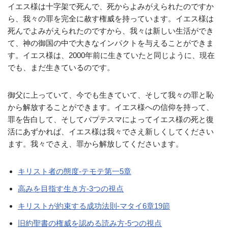
イエス様は十字架で死んで、死からよみがえられたのですか
ら、我々の罪を完全に赦す権威を持っています。イエス様は
死んでよみがえられたのですから、我々は新しい生活ができ
て、神の御国の中で大きなインパクトを与えることができま
す。イエス様は、2000年前に生きていたと同じように、現在
でも、まだ生きているのです。
御父に上っていて、今でも生きていて、そして我々の罪と恥
から解放することができます。イエス様への信仰を持って、
罪を告白して、そしてバプテスマによってイエス様の死と復
活にあずかれば、イエス様は我々でさえ新しくしてください
ます。我々でさえ、罪から解放してくださいます。
キリスト者の態度-テモテ第一5章
高みを目指す生き方-3つの視点
キリストが約束する成功法則-マタイ6章19節
旧約聖書の権威を認める読み方-5つの視点