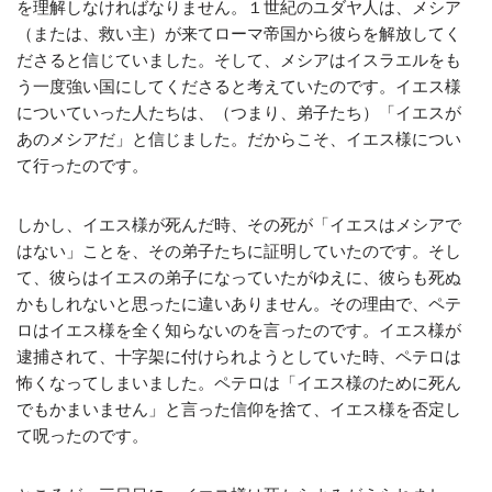
を理解しなければなりません。１世紀のユダヤ人は、メシア
（または、救い主）が来てローマ帝国から彼らを解放してく
ださると信じていました。そして、メシアはイスラエルをも
う一度強い国にしてくださると考えていたのです。イエス様
についていった人たちは、（つまり、弟子たち）「イエスが
あのメシアだ」と信じました。だからこそ、イエス様につい
て行ったのです。
しかし、イエス様が死んだ時、その死が「イエスはメシアで
はない」ことを、その弟子たちに証明していたのです。そし
て、彼らはイエスの弟子になっていたがゆえに、彼らも死ぬ
かもしれないと思ったに違いありません。その理由で、ペテ
ロはイエス様を全く知らないのを言ったのです。イエス様が
逮捕されて、十字架に付けられようとしていた時、ペテロは
怖くなってしまいました。ペテロは「イエス様のために死ん
でもかまいません」と言った信仰を捨て、イエス様を否定し
て呪ったのです。