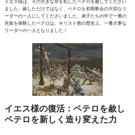
イエス様は、その大きな罪を犯したペテロを赦してください
ました。赦しただけではなく、ペテロを初期教会の大切なリ
ーダーの一人にしてくださいました。弟子たちの中で一番の
失敗を体験したペテロは、キリスト教の歴史上、一番大事な
リーダーの一人となりました！
イエス様の復活：ペテロを赦し
ペテロを新しく造り変えた力