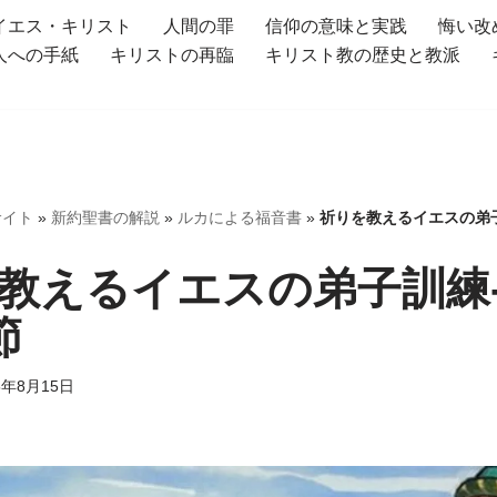
イエス・キリスト
人間の罪
信仰の意味と実践
悔い改
人への手紙
キリストの再臨
キリスト教の歴史と教派
サイト
»
新約聖書の解説
»
ルカによる福音書
»
祈りを教えるイエスの弟子
教えるイエスの弟子訓練
節
5年8月15日