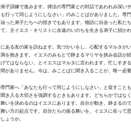
が弟子訓練で進みます。律法の専門家との対話であわれみ深い
たも行って同じようにしなさい」のみことばがありました。専
に辿った弟子たちへの招きでもあります。物語に出会った私た
して、主イエス・キリストに永遠のいのちを生きる弟子に招か
ヤにある友の家を訪ねます。気づかいをし、心配するマルタが
不満を抱きます。イエスのみもとで静まるマリヤを挟み会話が
上げてはならない、とイエスはマルタに言われます。忙しすぎ
く間がありません。今は、みことばに聞き入ることが、唯一必
の専門家へ「あなたも行って同じようにしなさい」と促すこと
て聞き入る大切さを強調するときもあります。どちらかではな
る舞いを決めるのはイエスにあります。自分が動き、静まるの
る舞い方の起点です。自分たちの振る舞いを、イエスに在って
でしょうか。