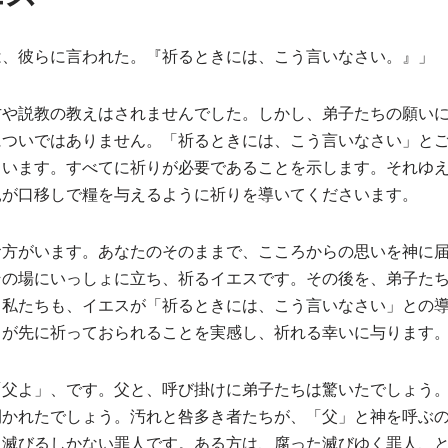
は、彼らに言われた。『祈るときには、こう言いなさい。』」
方や説教の教えはされませんでした。しかし、弟子たちの願い
についではありません。「祈るときには、こう言いなさい」と
さいます。すべてに祈りが必要であることを示します。それゆ
親が口移しで糧を与えるように祈りを導いてくださいます。
お方がいます。あなたのそのままで、こころからの思いを神に
その場にいっしょに立ち、祈るイエスです。その後を、弟子た
。私たちも、イエスが「祈るときには、こう言いなさい」との
スが先に祈っておられることを実感し、祈れる幸いに与ります
「父よ」、です。父と、呼び掛けに弟子たちは驚いたでしょう
開かれたでしょう。汚れと咎多き者たちが、「父」と神を呼ぶ
、滅びるしかない罪人です。ある方は、腐った滅びゆく罪人、