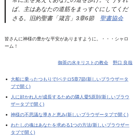
ば、主はあなたの道筋をまっすぐにしてくだ
さる。旧約聖書「箴言」3章6節
聖書協会
皆さんに神様の豊かな平安がありますように。・・・シャロ
ーム！
御茶の水キリストの教会
野口 良哉
大船に乗ったつもりで!ペテロ5章7節(新しいブラウザータ
ブで開く)
人に好かれ人が成長するための隣人愛5原則(新しいブラウ
ザータブで開く)
神様の不思議な導きと恵み(新しいブラウザータブで開く)
わたしの魂はあなたを求める1つの方法(新しいブラウザー
タブで開く)