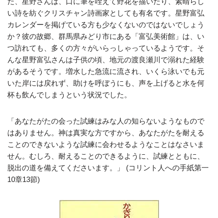
た、星野さんは、口に筆を咥えて野花を描いたり、素晴らし
い詩を紡ぐクリスチャン詩画家としても有名です。星野富弘
カレンダーを掲げている方も少なくないのではないでしょう
か？彼の故郷、群馬県みどり市にある「富弘美術館」は、い
つ訪れても、多くの方々がいらっしゃっているようです。そ
んな星野富弘さんは子供の頃、地元の渡良瀬川で溺れた経験
があるそうです。増水した急流に流され、いくら泳いでも元
いた岸には戻れず、助けを呼ぼうにも、声を上げると水を何
杯も飲んでしまうという状況でした。
「あなたがたの会った試練はみな人の知らないようなもので
はありません。神は真実な方ですから、あなたがたを耐える
ことのできないような試練に会わせるようなことはなさいま
せん。むしろ、耐えることのできるように、試練とともに、
脱出の道を備えてくださいます。」 (コリント人への手紙第一
10章13節)