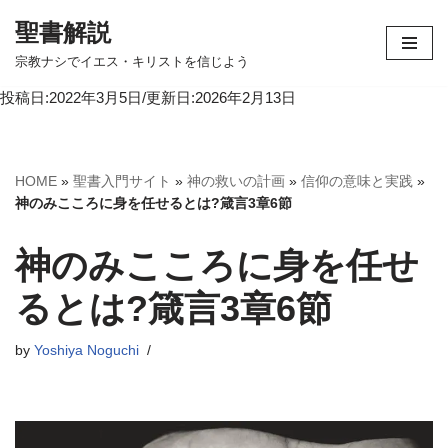
聖書解説
コ
宗教ナシでイエス・キリストを信じよう
ン
投稿日:2022年3月5日/更新日:2026年2月13日
テ
ン
ツ
へ
HOME
»
聖書入門サイト
»
神の救いの計画
»
信仰の意味と実践
»
ス
神のみこころに身を任せるとは?箴言3章6節
キ
ッ
神のみこころに身を任せ
プ
るとは?箴言3章6節
by
Yoshiya Noguchi