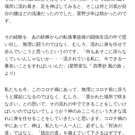
場所に流れ着き、足を伸ばしてみると、そこは何と川底が自
分の腰ほどの浅瀬だったのでした。星野少年は助かったので
す。
その経験を、あの鉄棒からの転落事故後の闘病生活の中で思
い出し、無理に闘うのではなく、むしろ、流れに身を任せて
歩んでいこうと思ったというのです。「何もあそこに戻らな
くていいんじゃないか・・・流されている私に、今できる一
番良いことをすればいいんだ」(星野富弘『 四季抄 風の旅 』
より)
私たちも今、このコロナ禍にあって、無理にコロナ前に戻ろ
うと躍起になるのではなく、むしろ、「置かれた場所で咲き
なさい」との思いで、その流れの中でできることをしていけ
ばいいのではないでしょうか？神のみこころという大きな流
れに身を任せることをしていきたいと思います。コロナ禍の
中にあって、神は、私たち一人一人に、必ずしも「対決の
道」ではなく、「脱出の道」を備えていて下さるはずです。