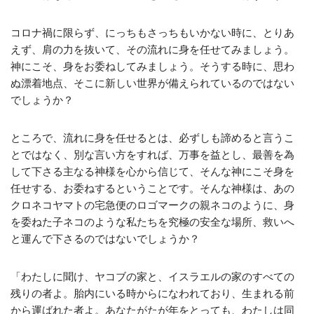
コロナ禍に限らず、にっちもさっちもいかない時に、とりあ
えず、肩の力を抜いて、その流れに身を任せてみましょう。
神にこそ、身をお委ねしてみましょう。そうする時に、思わ
ぬ漂着地点、そこに新しい世界が備えられているのではない
でしょうか？
ところで、流れに身を任せるとは、必ずしも諦めると言うこ
とではなく、別な言い方をすれば、万事を益とし、最善を為
して下さる主なる神様を心から信じて、そんな神にこそ身を
任せする、お委ねするということです。そんな神様は、あの
クロネコヤマトの宅急便のロゴマークの親ネコのように、身
を委ねた子ネコのような私たちを究極の安全な場所、救いへ
と運んで下さるのではないでしょうか？
「わたしに聞け、ヤコブの家と、イスラエルの家のすべての
残りの者よ。胎内にいる時からになわれており、生まれる前
から運ばれた者よ。あなたがたが年をとっても、わたしは同