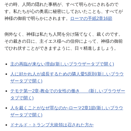
その時、人間の隠れた事柄が、すべて明らかにされるので
す。私たちが心の奥底に秘密にしておいたことも、すべてが
神様の御前で明らかにされます。
ローマの手紙2章16節
例外なく、神様は私たち人間を分け隔てなく、裁くのです。
その裁きの日に、主イエス様への信仰によって、神様の御前
でひれ伏すことができますように、日々精進しましょう。
主の再臨が来ない理由(新しいブラウザータブで開く)
人に好かれ人が成長するための隣人愛5原則(新しいブラウ
ザータブで開く)
テモテ第一2章-教会での女性の働き (新しいブラウザー
タブで開く)
人を裁くことがなぜ罪なのか-ローマ2章1節(新しいブラウ
ザータブで開く)
ドナルド・トランプ大統領は召された方か