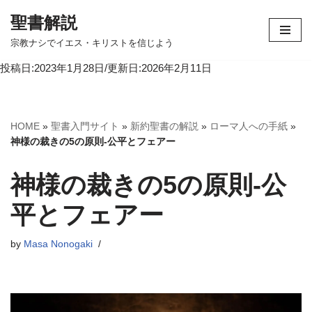
聖書解説
コ
宗教ナシでイエス・キリストを信じよう
ン
投稿日:2023年1月28日/更新日:2026年2月11日
テ
ン
ツ
へ
HOME
»
聖書入門サイト
»
新約聖書の解説
»
ローマ人への手紙
»
ス
神様の裁きの5の原則-公平とフェアー
キ
ッ
神様の裁きの5の原則-公
プ
平とフェアー
by
Masa Nonogaki