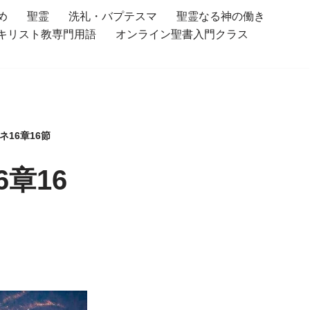
め
聖霊
洗礼・バプテスマ
聖霊なる神の働き
キリスト教専門用語
オンライン聖書入門クラス
16章16節
章16