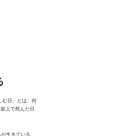
わる
しむ日」とは、何
字架上で死んだ日
ちが生きている