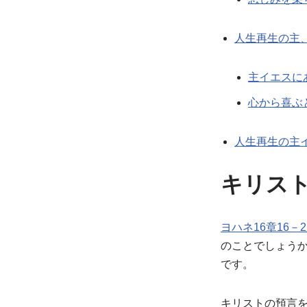
人生再生の主
主イエスに
心から喜ぶ
人生再生の主
キリス
ヨハネ16章16－2
のことでしょう
です。
キリストの預言を