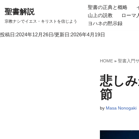
聖書の正典と概略
聖書解説
山上の説教
ローマ
コ
宗教ナシでイエス・キリストを信じよう
ヨハネの黙示録
ン
テ
投稿日:2024年12月26日/更新日:2026年4月19日
ン
ツ
へ
HOME
»
聖書入門
ス
キ
悲しみ
ッ
節
プ
by
Masa Nonogaki