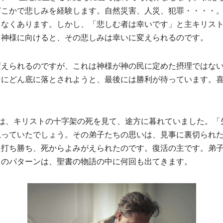
どこかで悲しみを経験します。自然災害、人災、犯罪・・・・
りなくあります。しかし、「悲しむ者は幸いです」と主キリス
を神様に向けると、その悲しみは幸いに変えられるのです。
変えられるのですが、これは神様が神の民に定めた摂理ではな
なにどん底に落とされようと、最後には勝利が待っています。
ちは、キリストの十字架の死を見て、途方に暮れていました。「
思っていたでしょう。その弟子たちの思いは、見事に裏切られ
に打ち勝ち、死からよみがえられたのです。復活の主です。弟
このパターンは、聖書の物語の中に何回も出てきます。