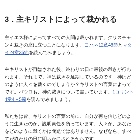
3．主キリストによって裁かれる
主イエス様によってすべての人間は裁かれます。クリスチャ
ンも裁きの座に立つことになります。
ヨハネ12章48節
と
マタ
イ24章35節
を読んでみましょう。
主キリストが再臨された後、終わりの日に最後の裁きが行わ
れます。それまで、神は裁きを延期しているのです。神はど
のように人々を裁くのでしょうか？キリストの言葉によって
です。パウロも、神の裁きについて書いています。
1コリント
4章4－5節
を読んでみましょう。
私たちは皆、キリストの言葉の前に、自分が何を信じどのよ
うに生きたのか、説明責任を負っています。人々が、あなた
をどのように裁くかは問題ではありません。なぜなら、すべ
てが終わりの日に明らかにされるからです。