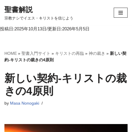
聖書解説
コ
宗教ナシでイエス・キリストを信じよう
ン
投稿日:2025年10月13日/更新日:2026年5月5日
テ
ン
ツ
へ
HOME
»
聖書入門サイト
»
キリストの再臨
»
神の裁き
»
新しい契
ス
約-キリストの裁きの4原則
キ
ッ
新しい契約-キリストの裁
プ
きの4原則
by
Masa Nonogaki