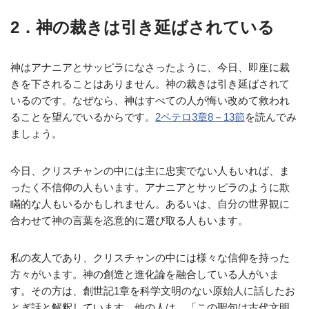
2．神の裁きは引き延ばされている
神はアナニアとサッピラになさったように、今日、即座に裁
きを下されることはありません。神の裁きは引き延ばされて
いるのです。なぜなら、神はすべての人が悔い改めて救われ
ることを望んでいるからです。
2ペテロ3章8－13節
を読んでみ
ましょう。
今日、クリスチャンの中には主に忠実でない人もいれば、ま
ったく不信仰の人もいます。アナニアとサッピラのように欺
瞞的な人もいるかもしれません。あるいは、自分の世界観に
合わせて神の言葉を恣意的に選び取る人もいます。
私の友人であり、クリスチャンの中には様々な信仰を持った
方々がいます。神の創造と進化論を融合している人がいま
す。その方は、創世記1章を科学文明のない原始人に話したお
とぎ話と解釈しています。他の人は、「この聖句は古代文明