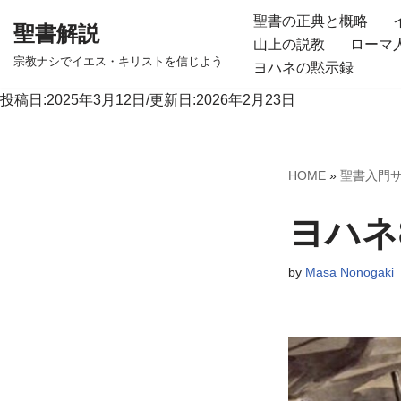
聖書の正典と概略
聖書解説
山上の説教
ローマ
コ
宗教ナシでイエス・キリストを信じよう
ヨハネの黙示録
ン
テ
投稿日:2025年3月12日/更新日:2026年2月23日
ン
ツ
へ
HOME
»
聖書入門
ス
キ
ヨハネ
ッ
プ
by
Masa Nonogaki