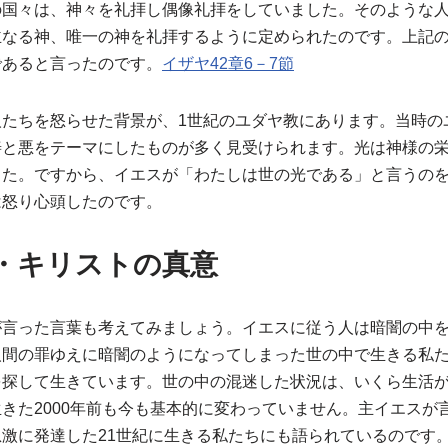
の国々は、神々を礼拝し偶像礼拝をしていました。そのような
主なる神、唯一の神を礼拝するように定められたのです。上記
であると言ったのです。
イザヤ42章6－7節
人たちを怒らせた背景が、1世紀のユダヤ教にあります。当時の
善と悪をテーマにしたものが多く見受けられます。光は神様の
した。ですから、イエスが「わたしは世の光である」と言うの
は怒り心頭したのです。
・キリストの真意
が言った言葉も考えてみましょう。イエスに従う人は暗闇の中
人間の罪ゆえに暗闇のようになってしまった世の中で生きる私
を探して生きています。世の中の混迷した状況は、いくら生活
きた2000年前も今も基本的に変わっていません。主イエスが
激に発達した21世紀に生きる私たちにも語られているのです