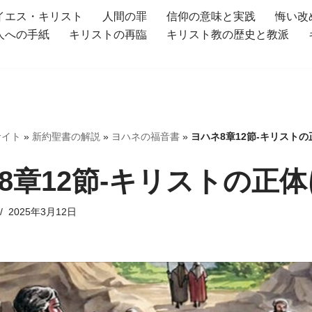
イエス・キリスト
人間の罪
信仰の意味と実践
悔い改
人への手紙
キリストの再臨
キリスト教の歴史と教派
サイト
»
新約聖書の解説
»
ヨハネの福音書
»
ヨハネ8章12節-キリスト
8章12節-キリストの正
2025年3月12日