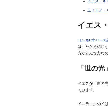
イエス・キ
主イエス・
イエス
ヨハネ8章12‐19
は、たとえ信じ
方がどんな方な
「世の光
イエスが「世の
てみます。
イスラエルの民