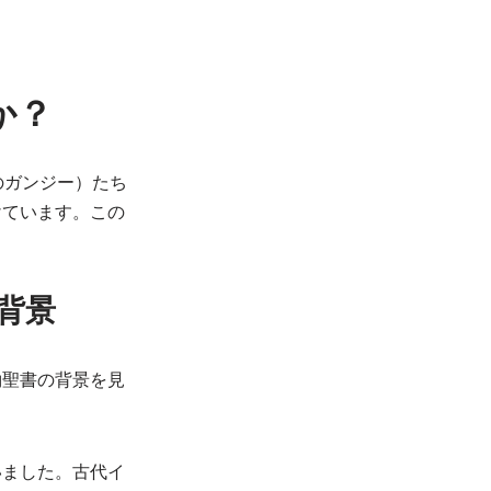
か？
のガンジー）たち
けています。この
背景
約聖書の背景を見
いました。古代イ