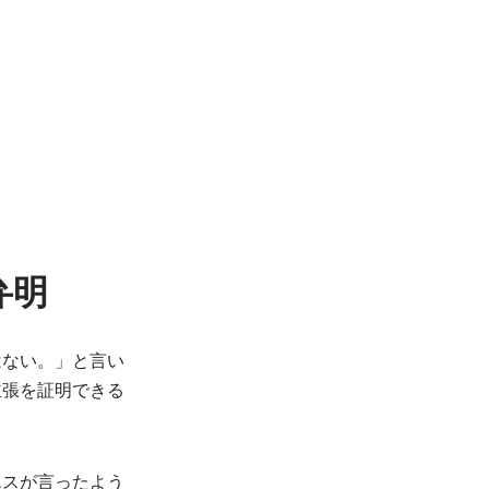
弁明
はない。」と言い
主張を証明できる
エスが言ったよう