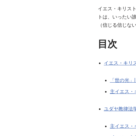
イエス・キリス
トは、いったい
（信じる信じな
目次
イエス・キリ
「世の光」
主イエス・
ユダヤ教律法
主イエス・