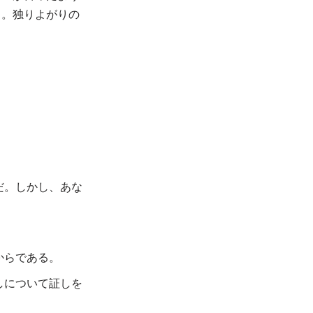
う。独りよがりの
だ。しかし、あな
からである。
しについて証しを