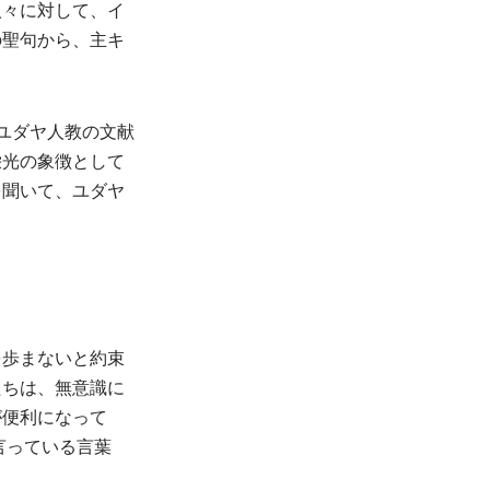
人々に対して、イ
の聖句から、主キ
ユダヤ人教の文献
栄光の象徴として
を聞いて、ユダヤ
を歩まないと約束
たちは、無意識に
が便利になって
言っている言葉
。