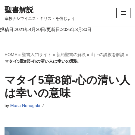
聖書解説
コ
宗教ナシでイエス・キリストを信じよう
ン
投稿日:2021年4月20日/更新日:2026年3月30日
テ
ン
ツ
へ
HOME
»
聖書入門サイト
»
新約聖書の解説
»
山上の説教を解説
»
ス
マタイ5章8節-心の清い人は幸いの意味
キ
ッ
マタイ5章8節-心の清い人
プ
は幸いの意味
by
Masa Nonogaki