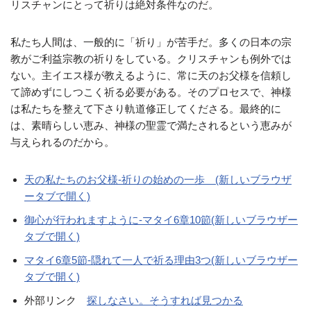
リスチャンにとって祈りは絶対条件なのだ。
私たち人間は、一般的に「祈り」が苦手だ。多くの日本の宗
教がご利益宗教の祈りをしている。クリスチャンも例外では
ない。主イエス様が教えるように、常に天のお父様を信頼し
て諦めずにしつこく祈る必要がある。そのプロセスで、神様
は私たちを整えて下さり軌道修正してくださる。最終的に
は、素晴らしい恵み、神様の聖霊で満たされるという恵みが
与えられるのだから。
天の私たちのお父様-祈りの始めの一歩 (新しいブラウザ
ータブで開く)
御心が行われますように-マタイ6章10節(新しいブラウザー
タブで開く)
マタイ6章5節-隠れて一人で祈る理由3つ(新しいブラウザー
タブで開く)
外部リンク
探しなさい。そうすれば見つかる