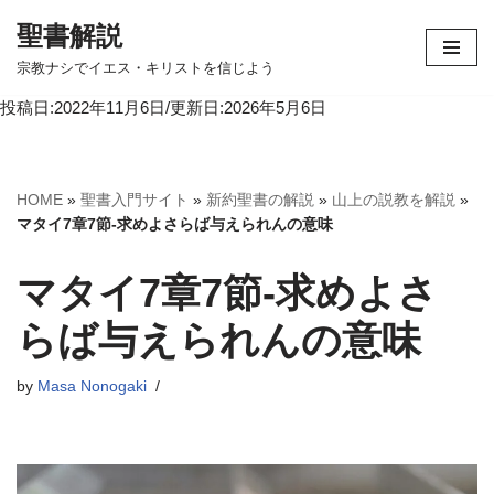
聖書解説
コ
宗教ナシでイエス・キリストを信じよう
ン
投稿日:2022年11月6日/更新日:2026年5月6日
テ
ン
ツ
へ
HOME
»
聖書入門サイト
»
新約聖書の解説
»
山上の説教を解説
»
ス
マタイ7章7節-求めよさらば与えられんの意味
キ
ッ
マタイ7章7節-求めよさ
プ
らば与えられんの意味
by
Masa Nonogaki