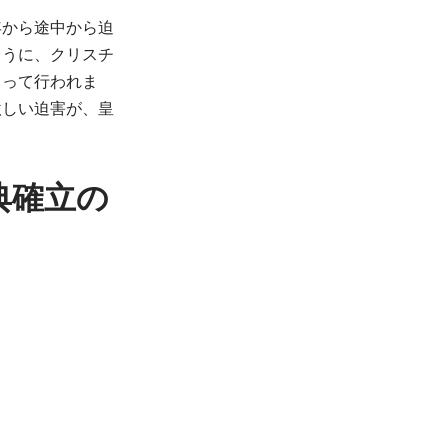
年から途中から迫
ように、クリスチ
よって行われま
激しい迫害が、皇
典確立の