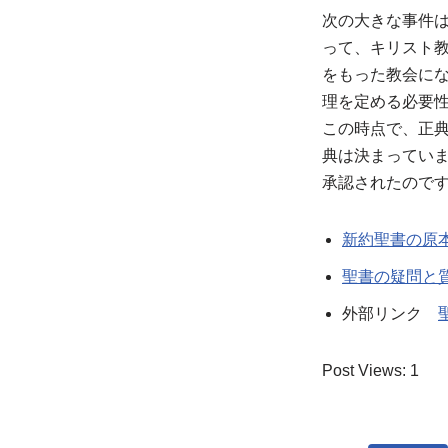
次の大きな事件
って、キリスト
をもった教会に
理を定める必要
この時点で、正
典は決まっていま
承認されたので
新約聖書の原
聖書の疑問と
外部リンク
Post Views:
1