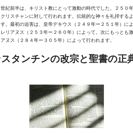
４世紀前半は、キリスト教にとって激動の時代でした。２５０
にクリスチャンに対して行われます。伝統的な神々を礼拝する
ます。最初の迫害は、皇帝デキウス（２４９年ー２５１年）に
ァレリアヌス（２５３年ー２６０年）によって。次にもっとも
ィアヌス（２８４年ー３０５年）によって行われます。
ンスタンチンの改宗と聖書の正