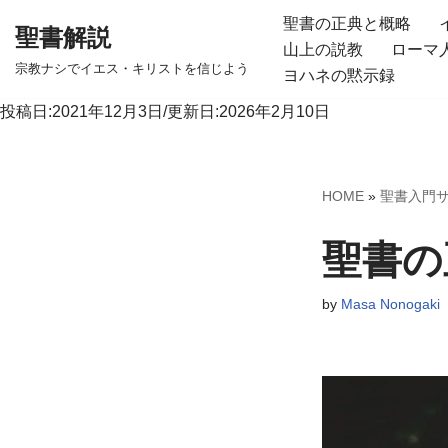
聖書の正典と概略
聖書解説
山上の説教
ローマ
コ
宗教ナシでイエス・キリストを信じよう
ヨハネの黙示録
ン
テ
投稿日:2021年12月3日/更新日:2026年2月10日
ン
ツ
へ
HOME
»
聖書入門
ス
キ
聖書の
ッ
プ
by
Masa Nonogaki