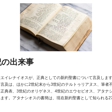
紀の出来事
父エイレナイオスが、正典としての新約聖書について言及しま
言及は、ほかに2世紀末から3世紀のテルトゥリアヌス、筆者
正典表、3世紀のオリゲネス、4世紀のエウセビオス、アタナシオ
ます。アタナシオスの書簡は、現在新約聖書として知られる2