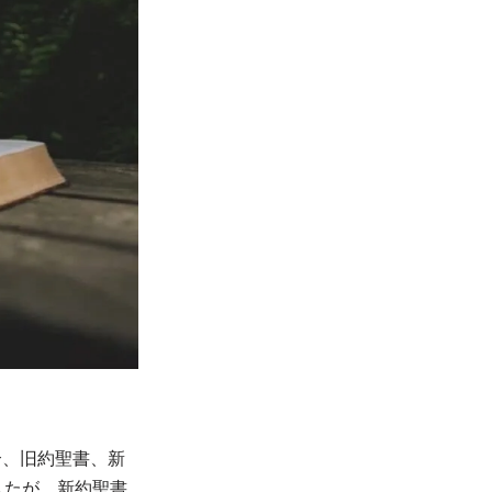
合、旧約聖書、新
したが、新約聖書