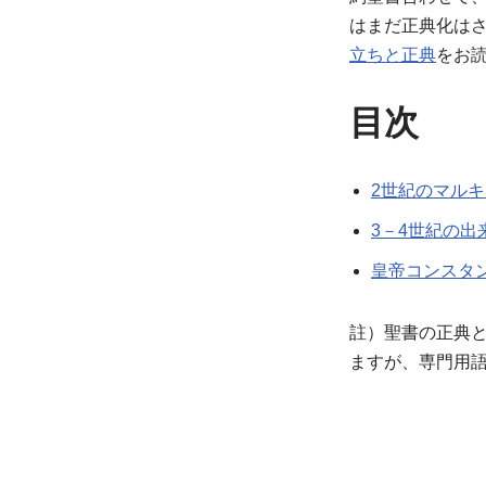
はまだ正典化は
立ちと正典
をお
目次
2世紀のマル
3－4世紀の出
皇帝コンスタ
註）聖書の正典と
ますが、専門用語