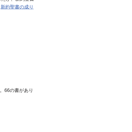
と
新約聖書の成り
。66の書があり