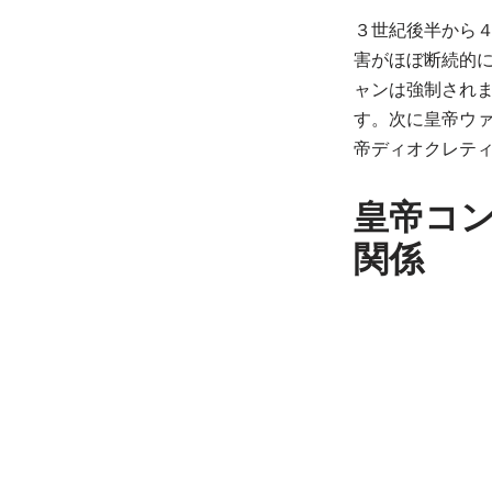
３世紀後半から
害がほぼ断続的
ャンは強制され
す。次に皇帝ウ
帝ディオクレテ
皇帝コ
関係