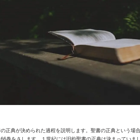
書の正典が決められた過程を説明します。聖書の正典という場
66巻をさします。１世紀には旧約聖書の正典は決まっていま