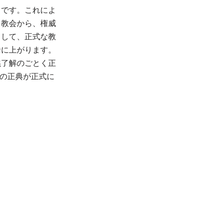
とです。これによ
る教会から、権威
として、正式な教
挙に上がります。
黙了解のごとく正
巻の正典が正式に