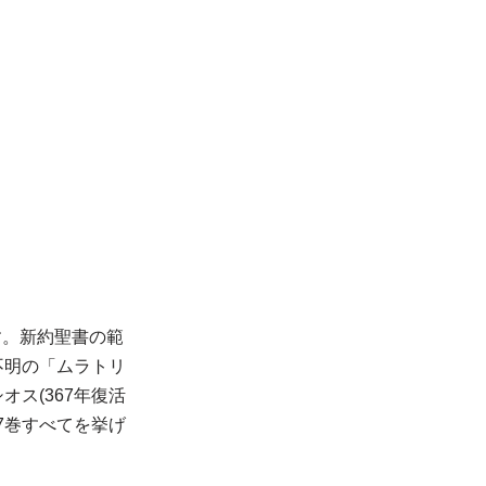
す。新約聖書の範
不明の「ムラトリ
ス(367年復活
7巻すべてを挙げ