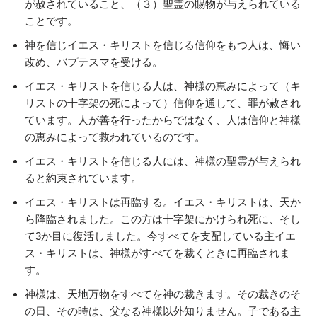
が赦されていること、（３）聖霊の賜物が与えられている
ことです。
神を信じイエス・キリストを信じる信仰をもつ人は、悔い
改め、バプテスマを受ける。
イエス・キリストを信じる人は、神様の恵みによって（キ
リストの十字架の死によって）信仰を通して、罪が赦され
ています。人が善を行ったからではなく、人は信仰と神様
の恵みによって救われているのです。
イエス・キリストを信じる人には、神様の聖霊が与えられ
ると約束されています。
イエス・キリストは再臨する。イエス・キリストは、天か
ら降臨されました。この方は十字架にかけられ死に、そし
て3か目に復活しました。今すべてを支配している主イエ
ス・キリストは、神様がすべてを裁くときに再臨されま
す。
神様は、天地万物をすべてを神の裁きます。その裁きのそ
の日、その時は、父なる神様以外知りません。子である主