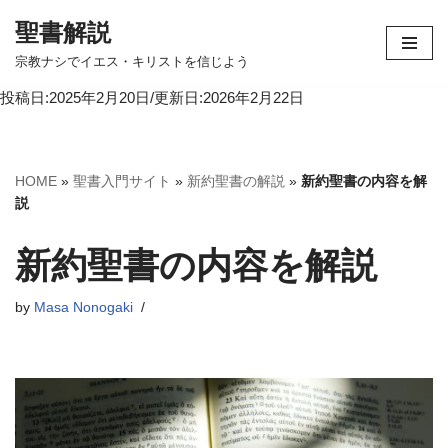
聖書解説
コ
宗教ナシでイエス・キリストを信じよう
ン
投稿日:2025年2月20日/更新日:2026年2月22日
テ
ン
ツ
へ
HOME
»
聖書入門サイト
»
新約聖書の解説
»
新約聖書の内容を解
ス
説
キ
ッ
新約聖書の内容を解説
プ
by
Masa Nonogaki