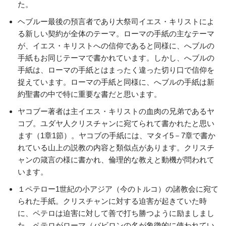
た。
ヘブルー最後の預言者であり大祭司イエス・キリストによ
る新しい契約が全体のテーマ。ローマの手紙の主なテーマ
が、イエス・キリストへの信仰であると同様に、へブルの
手紙もお同じテーマで書かれています。しかし、へブルの
手紙は、ローマの手紙とはまったく違った切り口で信仰を
捉えています。ローマの手紙と同様に、へブルの手紙は新
約聖書の中で特に重要な書だと思います。
ヤコブー著者は主イエス・キリストの血肉の兄弟であるヤ
コブ。ユダヤ人クリスチャンに宛てられて書かれたと思い
ます（1章1節）。ヤコブの手紙には、マタイ5－7章で書か
れている山上の説教の内容と類似点があります。クリスチ
ャンの箴言の様に書かれ、倫理的な教えと動機が問われて
います。
１ペテロー1世紀の小アジア（今のトルコ）の諸教会に宛て
られた手紙。クリスチャンに対する迫害が起きていた時
に、ペテロは迫害に対して善で打ち勝つように励ましまし
た。ペテロがローマ（バビロンの名が象徴的に使われてい