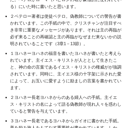
る）にいた時に書いたと思います。
２ペテロー著者は使徒ペテロ。偽教師についての警告が書
かれています。この手紙の中で、クリスチャンが注目すべ
き非常に重要なメッセージがあります。それは主の再臨が
必ず来ることの再確認と主の再臨がなぜまだ来ないかの説
明されていることです（3章1－13節）。
１ヨハネーヨハネの福音を書いたヨハネが書いたと考えら
れています。主イエス・キリストが人ととして生きたこ
と、神の命の言葉であるイエス・キリストの権威がが強調
されています。同時に、主イエス様の十字架に示された愛
によって、お互いに愛すように励ましの言葉を書かれてい
ます。
２ヨハネー長老ヨハネからのある婦人への手紙。主イエ
ス・キリストの名によって語る偽教師が現れ人々を惑わし
ていると警告を与えています。
３ヨハネー長老であるヨハネからガイオに書かれた手紙。
善を励み旅人をもてなす重要性が書かれています。しか