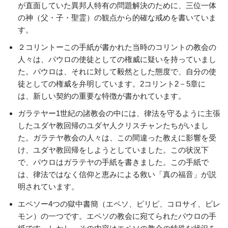
が直面していた異邦人特有の問題解決のために、三位一体
の神（父・子・聖霊）の観点から的確な戒めを書いていま
す。
２コリントーこの手紙が書かれた当時のコリントの教会の
人々は、パウロの使徒としての権威に疑いを持っていまし
た。パウロは、それに対して毅然とした態度で、自分の使
徒としての権威を弁明しています。2コリント2－5章に
は、新しい契約の重要な特徴が書かれています。
ガラテヤー1世紀の諸教会の中には、律法を守るように主張
したユダヤ教回帰のユダヤ人クリスチャンたちがいまし
た。ガラテヤ教会の人々は、この間違った教えに影響を受
け、ユダヤ教回帰をしようとしていました。この状況下
で、パウロはガラテヤの手紙を書きました。この手紙で
は、律法ではなく信仰と恵みによる救い「真の福音」が説
明されています。
エペソー4つの獄中書簡（エペソ、ピリピ、コロサイ、ピレ
モン）の一つです。エペソの教会に宛てられたパウロの手