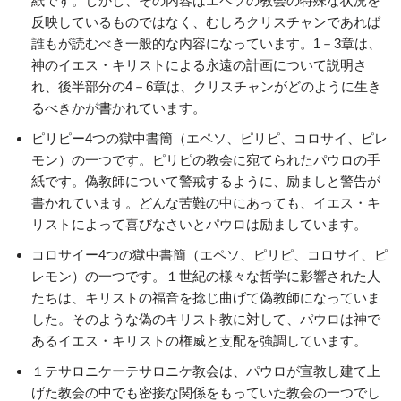
紙です。しかし、その内容はエペソの教会の特殊な状況を
反映しているものではなく、むしろクリスチャンであれば
誰もが読むべき一般的な内容になっています。1－3章は、
神のイエス・キリストによる永遠の計画について説明さ
れ、後半部分の4－6章は、クリスチャンがどのように生き
るべきかが書かれています。
ピリピー4つの獄中書簡（エペソ、ピリピ、コロサイ、ピレ
モン）の一つです。ピリピの教会に宛てられたパウロの手
紙です。偽教師について警戒するように、励ましと警告が
書かれています。どんな苦難の中にあっても、イエス・キ
リストによって喜びなさいとパウロは励ましています。
コロサイー4つの獄中書簡（エペソ、ピリピ、コロサイ、ピ
レモン）の一つです。１世紀の様々な哲学に影響された人
たちは、キリストの福音を捻じ曲げて偽教師になっていま
した。そのような偽のキリスト教に対して、パウロは神で
あるイエス・キリストの権威と支配を強調しています。
１テサロニケーテサロニケ教会は、パウロが宣教し建て上
げた教会の中でも密接な関係をもっていた教会の一つでし