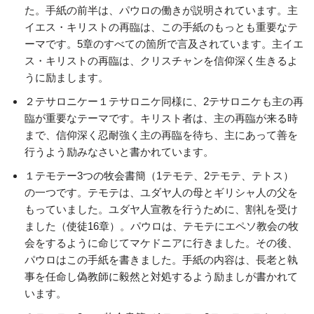
た。手紙の前半は、パウロの働きが説明されています。主
イエス・キリストの再臨は、この手紙のもっとも重要なテ
ーマです。5章のすべての箇所で言及されています。主イエ
ス・キリストの再臨は、クリスチャンを信仰深く生きるよ
うに励まします。
２テサロニケー１テサロニケ同様に、2テサロニケも主の再
臨が重要なテーマです。キリスト者は、主の再臨が来る時
まで、信仰深く忍耐強く主の再臨を待ち、主にあって善を
行うよう励みなさいと書かれています。
１テモテー3つの牧会書簡（1テモテ、2テモテ、テトス）
の一つです。テモテは、ユダヤ人の母とギリシャ人の父を
もっていました。ユダヤ人宣教を行うために、割礼を受け
ました（使徒16章）。パウロは、テモテにエペソ教会の牧
会をするように命じてマケドニアに行きました。その後、
パウロはこの手紙を書きました。手紙の内容は、長老と執
事を任命し偽教師に毅然と対処するよう励ましが書かれて
います。