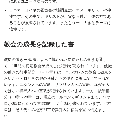
にあるユニークなものです。
ヨハネーヨハネの福音書の強調点はイエス・キリストの神
性です。その中で、キリストが、父なる神と一体の神であ
ることが強調されています。またもう一つ大きなテーマは
信仰です。
教会の成長を記録した書
使徒の働きー 聖霊によって導かれた使徒たちの働きを通し
て、1世紀の初期教会が成長した記録が記されています。使徒
の働きの前半部分（1－12章）は、エルサレムの教会に拠点を
おいたペテロとその他の使徒たちの働きに焦点が当てられて
います。ユダヤ人への宣教、サマリヤ人への宣教、ユダヤ人
ではない異邦人への宣教が記録されています。一方、後半部
分（13章～28章）は、現在のトルコからギリシャまで、パウ
ロが3回にわたって宣教旅行した記録が書かれています。パウ
ロは、その先々の地方都市で異邦人に福音を宣べ伝えまし
た。