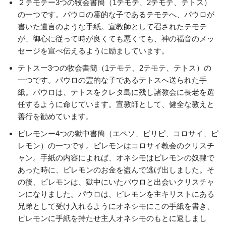
２テモテー3つの牧会書簡（1テモテ、2テモテ、テトス）
の一つです。パウロの霊的な子であるテモテへ、パウロが
書いた遺言のような手紙。宣教師として召されたテモテ
が、御心に従って時が良くても悪くても、神の福音のメッ
セージを宣べ伝えるように励ましています。
テトスー3つの牧会書簡（1テモテ、2テモテ、テトス）の
一つです。パウロの霊的な子であるテトスへ送られた手
紙。パウロは、テトスをクレタ島に残し諸教会に長老を選
任するように命じています。宣教師として、健全な教えと
善行を勧めています。
ピレモンー4つの獄中書簡（エペソ、ピリピ、コロサイ、ピ
レモン）の一つです。ピレモンはコロサイ教会のクリスチ
ャン。手紙の内容によれば、オネシモはピレモンの奴隷で
あった時に、ピレモンのお金を盗んで逃げ出しました。そ
の後、ピレモンは、獄中にいたパウロと出会いクリスチャ
ンになりました。パウロは、ピレモンを主キリストにある
兄弟として受け入れるようにオネシモにこの手紙を書き、
ピレモンに手紙を持たせ主人オネシモのもとに返しまし