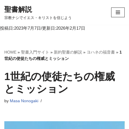
聖書解説
コ
宗教ナシでイエス・キリストを信じよう
ン
投稿日:2023年7月7日/更新日:2026年2月17日
テ
ン
ツ
へ
HOME
»
聖書入門サイト
»
新約聖書の解説
»
ヨハネの福音書
»
1
ス
世紀の使徒たちの権威とミッション
キ
ッ
1世紀の使徒たちの権威
プ
とミッション
by
Masa Nonogaki