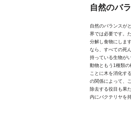
自然のバ
自然のバランスが
界では必要です。
分解し食物にしま
なら、すべての死
持っている生物が
動物ともう1種類の
ことに木を消化す
の関係によって、
除去する役目も果
内にバクテリヤを