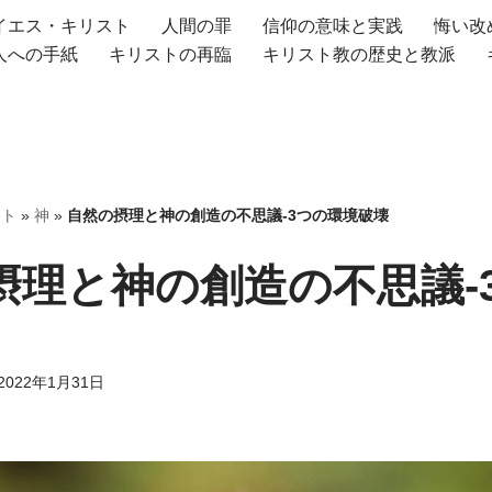
イエス・キリスト
人間の罪
信仰の意味と実践
悔い改
人への手紙
キリストの再臨
キリスト教の歴史と教派
イト
»
神
»
自然の摂理と神の創造の不思議-3つの環境破壊
摂理と神の創造の不思議-
2022年1月31日