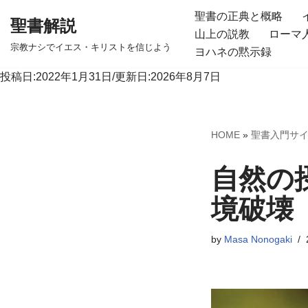
聖書の正典と概略
聖書解説
山上の説教
ローマ
コ
宗教ナシでイエス・キリストを信じよう
ヨハネの黙示録
ン
テ
投稿日:2022年1月31日/更新日:2026年8月7日
ン
ツ
へ
HOME
»
聖書入門サ
ス
キ
自然の
ッ
境破壊
プ
by
Masa Nonogaki