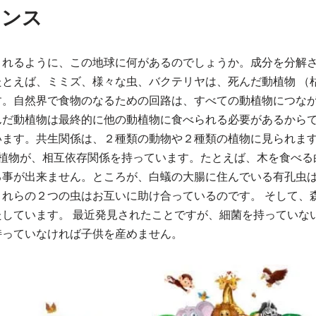
ランス
とれるように、この地球に何があるのでしょうか。成分を分解
たとえば、ミミズ、様々な虫、バクテリヤは、死んだ動植物 （
す。自然界で食物のなるための回路は、すべての動植物につな
んだ動植物は最終的に他の動植物に食べられる必要があるからで
います。共生関係は、２種類の動物や２種類の植物に見られま
植物が、相互依存関係を持っています。たとえば、木を食べる
る事が出来ません。ところが、白蟻の大腸に住んでいる有孔虫
これらの２つの虫はお互いに助け合っているのです。 そして、
たしています。 最近発見されたことですが、細菌を持っていな
持っていなければ子供を産めません。