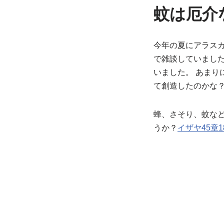
蚊は厄介
今年の夏にアラスカのM
で雑談していまし
いました。 あま
て創造したのかな
蜂、さそり、蚊な
うか？
イザヤ45章1