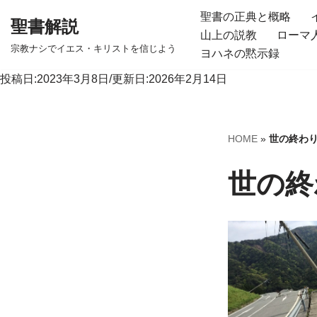
聖書の正典と概略
聖書解説
山上の説教
ローマ
コ
宗教ナシでイエス・キリストを信じよう
ヨハネの黙示録
ン
テ
投稿日:2023年3月8日/更新日:2026年2月14日
ン
ツ
へ
HOME
»
世の終わ
ス
キ
世の終
ッ
プ