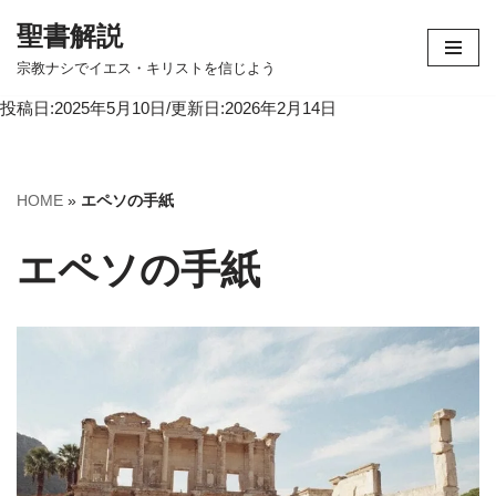
聖書解説
コ
宗教ナシでイエス・キリストを信じよう
ン
投稿日:2025年5月10日/更新日:2026年2月14日
テ
ン
ツ
へ
HOME
»
エペソの手紙
ス
キ
エペソの手紙
ッ
プ