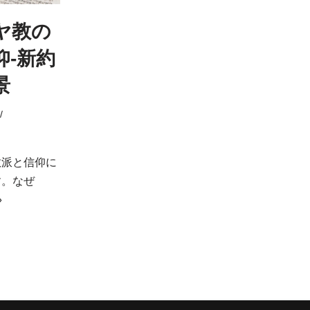
ヤ教の
仰-新約
景
教派と信仰に
す。なぜ
»