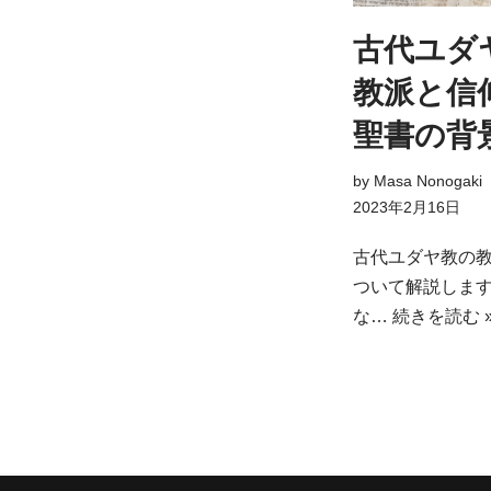
古代ユダ
教派と信
聖書の背
by
Masa Nonogaki
2023年2月16日
古代ユダヤ教の
ついて解説しま
な…
続きを読む 