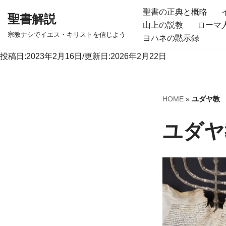
聖書の正典と概略
聖書解説
山上の説教
ローマ
コ
宗教ナシでイエス・キリストを信じよう
ヨハネの黙示録
ン
テ
投稿日:2023年2月16日/更新日:2026年2月22日
ン
ツ
へ
HOME
»
ユダヤ教
ス
キ
ユダヤ
ッ
プ