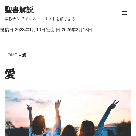
聖書解説
コ
宗教ナシでイエス・キリストを信じよう
ン
投稿日:2023年1月10日/更新日:2026年2月13日
テ
ン
ツ
へ
HOME
»
愛
ス
キ
愛
ッ
プ