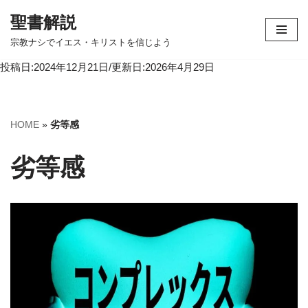
聖書解説
コ
宗教ナシでイエス・キリストを信じよう
ン
投稿日:2024年12月21日/更新日:2026年4月29日
テ
ン
ツ
へ
HOME
»
劣等感
ス
キ
劣等感
ッ
プ