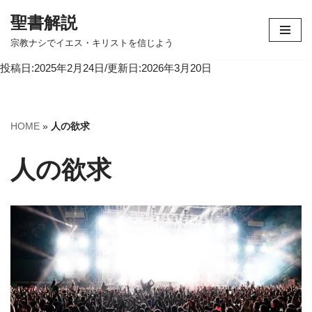
聖書解説
コ
宗教ナシでイエス・キリストを信じよう
ン
投稿日:2025年2月24日/更新日:2026年3月20日
テ
ン
ツ
へ
HOME
»
人の欲求
ス
キ
人の欲求
ッ
プ