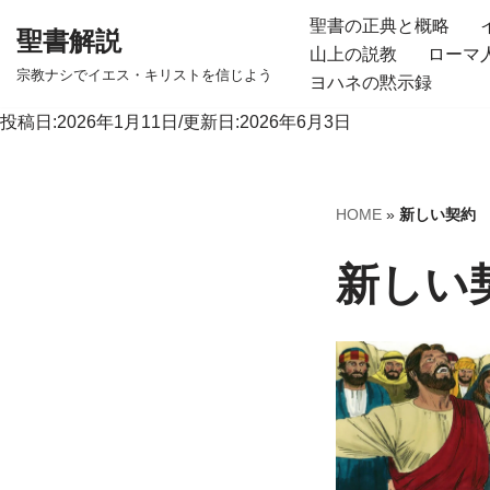
聖書の正典と概略
聖書解説
山上の説教
ローマ
コ
宗教ナシでイエス・キリストを信じよう
ヨハネの黙示録
ン
テ
投稿日:2026年1月11日/更新日:2026年6月3日
ン
ツ
へ
HOME
»
新しい契約
ス
キ
新しい
ッ
プ