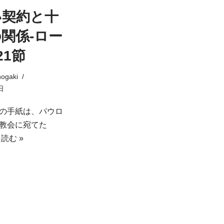
い契約と十
関係-ロー
21節
ogaki
日
の手紙は、パウロ
教会に宛てた
読む »