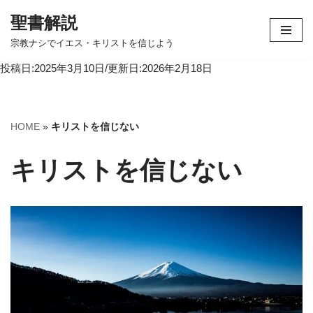
聖書解説
コ
宗教ナシでイエス・キリストを信じよう
ン
投稿日:2025年3月10日/更新日:2026年2月18日
テ
ン
ツ
へ
HOME
»
キリストを信じない
ス
キ
キリストを信じない
ッ
プ