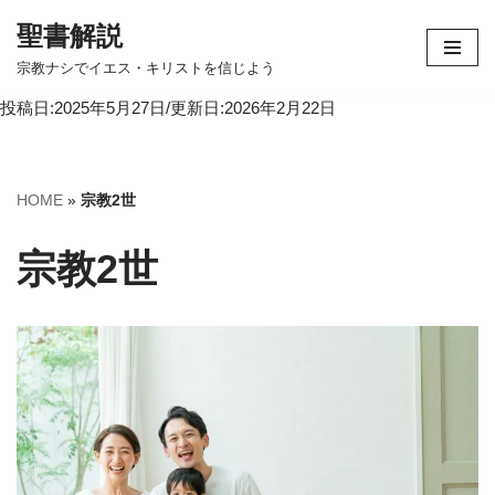
聖書解説
コ
宗教ナシでイエス・キリストを信じよう
ン
投稿日:2025年5月27日/更新日:2026年2月22日
テ
ン
ツ
へ
HOME
»
宗教2世
ス
キ
宗教2世
ッ
プ