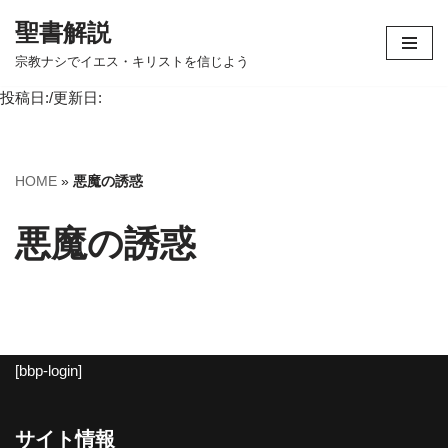
聖書解説
コ
宗教ナシでイエス・キリストを信じよう
ン
投稿日:/更新日:
テ
ン
ツ
へ
HOME
»
悪魔の誘惑
ス
キ
悪魔の誘惑
ッ
プ
[bbp-login]
サイト情報