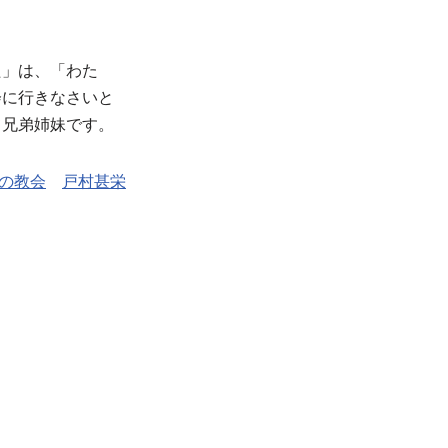
た」は、「わた
会に行きなさいと
て兄弟姉妹です。
の教会
戸村甚栄