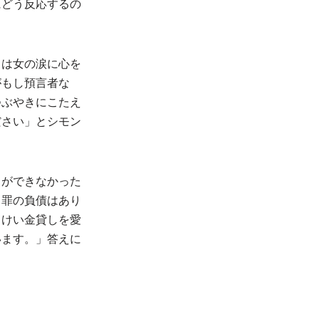
にどう反応するの
ちは女の涙に心を
がもし預言者な
つぶやきにこたえ
ださい」とシモン
とができなかった
、罪の負債はあり
よけい金貸しを愛
います。」答えに