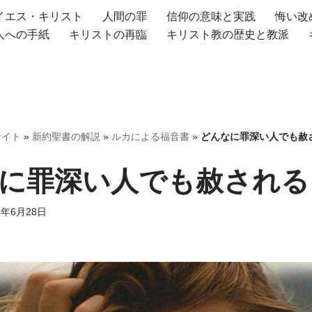
イエス・キリスト
人間の罪
信仰の意味と実践
悔い改
人への手紙
キリストの再臨
キリスト教の歴史と教派
サイト
»
新約聖書の解説
»
ルカによる福音書
»
どんなに罪深い人でも赦
に罪深い人でも赦される
4年6月28日