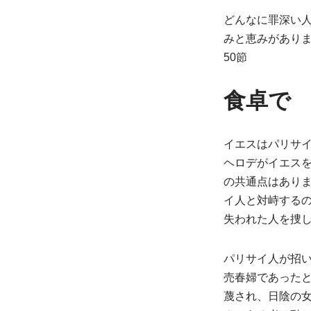
どんなに罪深い
みと恵みがありま
50節
食卓で
イエスはパリサ
ヘロデがイエス
の共通点はあり
イ人と対峙する
失われた人を捜
パリサイ人が招
売春婦であった
蔑され、日陰の