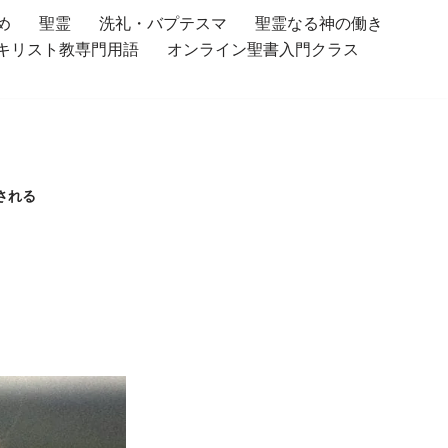
め
聖霊
洗礼・バプテスマ
聖霊なる神の働き
キリスト教専門用語
オンライン聖書入門クラス
される