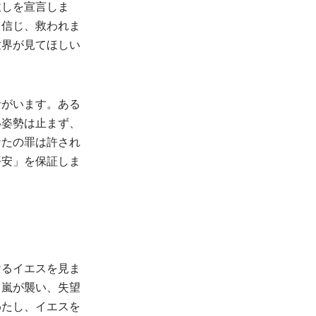
赦しを宣言しま
き信じ、救われま
世界が見てほしい
者がいます。ある
い姿勢は止まず、
なたの罪は許され
平安」を保証しま
けるイエスを見ま
。嵐が襲い、失望
わたし、イエスを