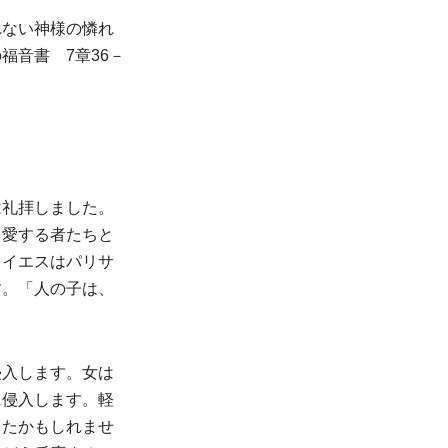
れない神様の憐れ
福音書 7章36－
は礼拝しました。
を愛する者たちと
。イエスはパリサ
す。「人の子は、
侵入します。女は
に侵入します。軽
ったかもしれませ