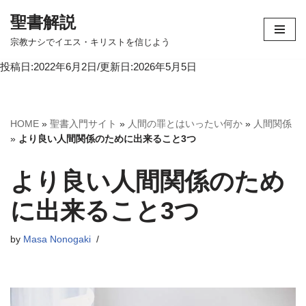
聖書解説
コ
宗教ナシでイエス・キリストを信じよう
ン
投稿日:2022年6月2日/更新日:2026年5月5日
テ
ン
ツ
へ
HOME
»
聖書入門サイト
»
人間の罪とはいったい何か
»
人間関係
ス
»
より良い人間関係のために出来ること3つ
キ
ッ
より良い人間関係のため
プ
に出来ること3つ
by
Masa Nonogaki