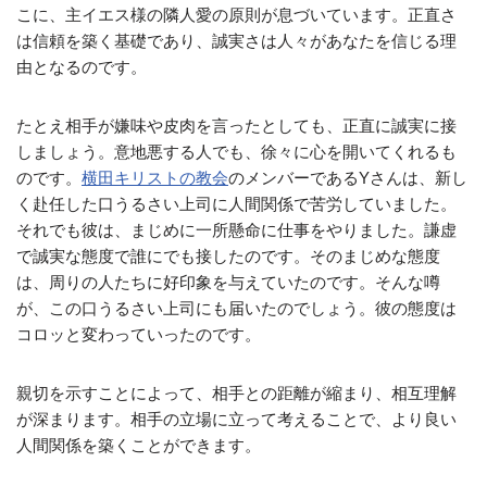
こに、主イエス様の隣人愛の原則が息づいています。正直さ
は信頼を築く基礎であり、誠実さは人々があなたを信じる理
由となるのです。
たとえ相手が嫌味や皮肉を言ったとしても、正直に誠実に接
しましょう。意地悪する人でも、徐々に心を開いてくれるも
のです。
横田キリストの教会
のメンバーであるYさんは、新し
く赴任した口うるさい上司に人間関係で苦労していました。
それでも彼は、まじめに一所懸命に仕事をやりました。謙虚
で誠実な態度で誰にでも接したのです。そのまじめな態度
は、周りの人たちに好印象を与えていたのです。そんな噂
が、この口うるさい上司にも届いたのでしょう。彼の態度は
コロッと変わっていったのです。
親切を示すことによって、相手との距離が縮まり、相互理解
が深まります。相手の立場に立って考えることで、より良い
人間関係を築くことができます。