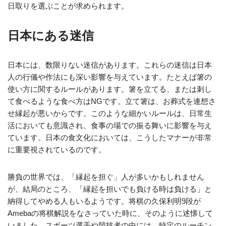
日取りを選ぶことが求められます。
日本にある迷信
日本には、数限りない迷信があります。これらの迷信は日本
人の行儀や作法にも深い影響を与えています。たとえば箸の
使い方に関するルールがあります。箸を立てる、または刺し
て食べるような食べ方はNGです。立て箸は、お葬式を連想さ
せ縁起が悪いからです。このような細かいルールは、日常生
活においても意識され、食事の場での振る舞いに影響を与え
ています。日本の食文化においては、こうしたマナーが非常
に重要視されているのです。
勝負の世界では、「縁起を担ぐ」人が多いかもしれません
が、結局のところ、「縁起を担いでも負ける時は負ける」と
納得してやめる人もいるようです。将棋の久保利明9段が
Amebaの将棋解説をなさっていた時に、そのように述懐して
いました。スポーツ選手や競技者の中には、特定のルーチン