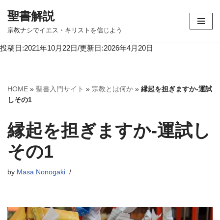
聖書解説
コ
宗教ナシでイエス・キリストを信じよう
ン
投稿日:2021年10月22日/更新日:2026年4月20日
テ
ン
ツ
へ
HOME
»
聖書入門サイト
»
宗教とは何か
»
縁起を担ぎますか-運試
ス
しその1
キ
ッ
縁起を担ぎますか-運試し
プ
その1
by
Masa Nonogaki