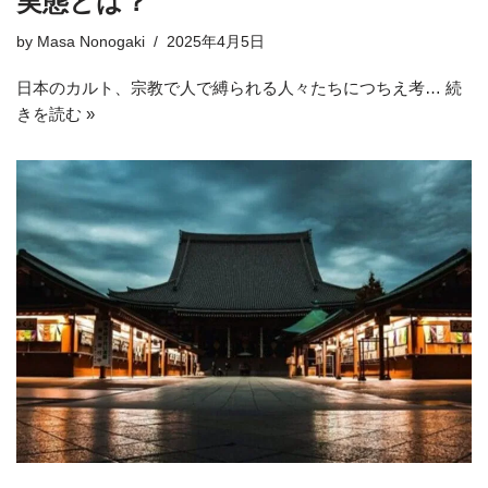
実態とは？
by
Masa Nonogaki
2025年4月5日
日本のカルト、宗教で人で縛られる人々たちにつちえ考…
続
きを読む »