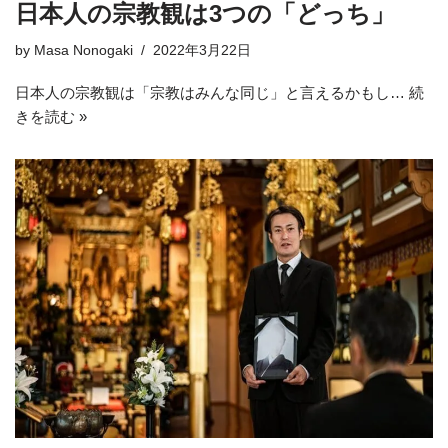
日本人の宗教観は3つの「どっち」
by
Masa Nonogaki
2022年3月22日
日本人の宗教観は「宗教はみんな同じ」と言えるかもし…
続
きを読む »