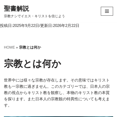
聖書解説
コ
宗教ナシでイエス・キリストを信じよう
ン
投稿日:2025年9月22日/更新日:2026年2月22日
テ
ン
ツ
へ
HOME
»
宗教とは何か
ス
キ
宗教とは何か
ッ
プ
世界中には様々な宗教が存在します。その意味ではキリスト
教も一宗教に過ぎません。このカテゴリーでは、日本人の宗
教の視点からキリスト教を観察し、本物のキリスト教の本質
を探ります。また日本人の宗教観の特異性についても考えま
す。