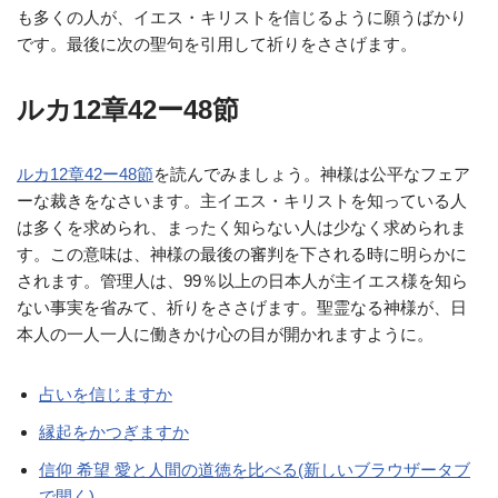
も多くの人が、イエス・キリストを信じるように願うばかり
です。最後に次の聖句を引用して祈りをささげます。
ルカ12章42ー48節
ルカ12章42ー48節
を読んでみましょう。神様は公平なフェア
ーな裁きをなさいます。主イエス・キリストを知っている人
は多くを求められ、まったく知らない人は少なく求められま
す。この意味は、神様の最後の審判を下される時に明らかに
されます。管理人は、99％以上の日本人が主イエス様を知ら
ない事実を省みて、祈りをささげます。聖霊なる神様が、日
本人の一人一人に働きかけ心の目が開かれますように。
占いを信じますか
縁起をかつぎますか
信仰 希望 愛と人間の道徳を比べる(新しいブラウザータブ
で開く)