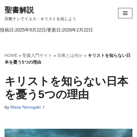
聖書解説
コ
宗教ナシでイエス・キリストを信じよう
ン
投稿日:2025年9月22日/更新日:2026年2月22日
テ
ン
ツ
へ
HOME
»
聖書入門サイト
»
宗教とは何か
»
キリストを知らない日
ス
本を憂う5つの理由
キ
ッ
キリストを知らない日本
プ
を憂う5つの理由
by
Masa Nonogaki