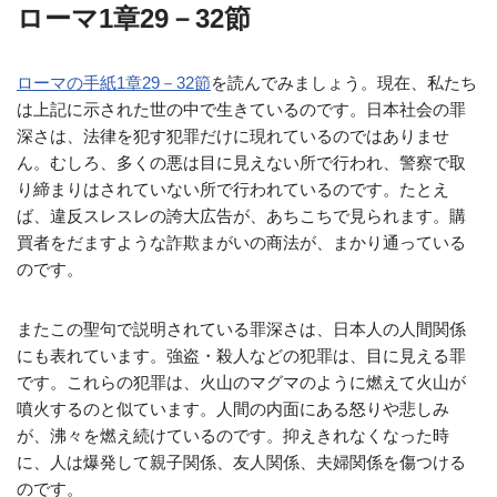
ローマ1章29－32節
ローマの手紙1章29－32節
を読んでみましょう。現在、私たち
は上記に示された世の中で生きているのです。日本社会の罪
深さは、法律を犯す犯罪だけに現れているのではありませ
ん。むしろ、多くの悪は目に見えない所で行われ、警察で取
り締まりはされていない所で行われているのです。たとえ
ば、違反スレスレの誇大広告が、あちこちで見られます。購
買者をだますような詐欺まがいの商法が、まかり通っている
のです。
またこの聖句で説明されている罪深さは、日本人の人間関係
にも表れています。強盗・殺人などの犯罪は、目に見える罪
です。これらの犯罪は、火山のマグマのように燃えて火山が
噴火するのと似ています。人間の内面にある怒りや悲しみ
が、沸々を燃え続けているのです。抑えきれなくなった時
に、人は爆発して親子関係、友人関係、夫婦関係を傷つける
のです。