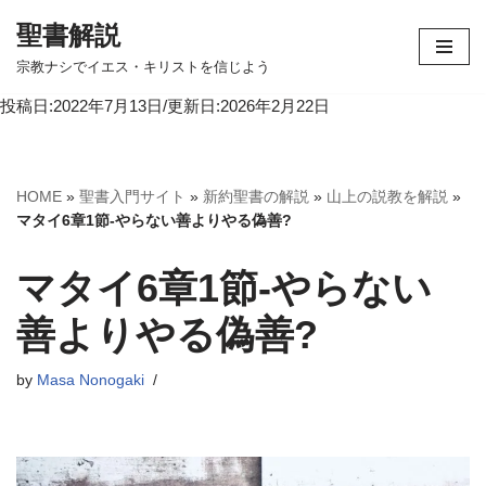
聖書解説
コ
宗教ナシでイエス・キリストを信じよう
ン
投稿日:2022年7月13日/更新日:2026年2月22日
テ
ン
ツ
へ
HOME
»
聖書入門サイト
»
新約聖書の解説
»
山上の説教を解説
»
ス
マタイ6章1節-やらない善よりやる偽善?
キ
ッ
マタイ6章1節-やらない
プ
善よりやる偽善?
by
Masa Nonogaki