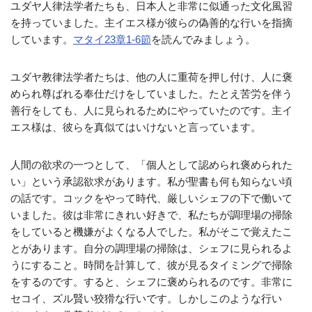
ユダヤ人律法学者たちも、日本人と非常に似通った文化風習
を持っていました。主イエス様が彼らの偽善的な行いを指摘
しています。
マタイ23章1‐6節
を読んでみましょう。
ユダヤ教律法学者たちは、他の人に重荷を押し付け、人に褒
められ尊ばれる奉仕だけをしていました。たとえ苦労を伴う
善行をしても、人に見られるためにやっていたのです。主イ
エス様は、彼らを真似てはいけないと言っています。
人間の欲求の一つとして、「個人として認められ褒められた
い」という承認欲求があります。私が聖書も何も知らない頃
の話です。コックをやって時代、厳しいシェフの下で働いて
いました。彼は非常にきれい好きで、私たちが調理場の掃除
をしていると機嫌がよくなる人でした。私がそこで覚えたこ
とがあります。自分の調理場の掃除は、シェフに見られるよ
うにすること。時間を計算して、彼が見るタイミングで掃除
をするのです。すると、シェフに褒められるのです。非常に
セコイ、ズル賢い狡猾な行いです。しかしこのような行い