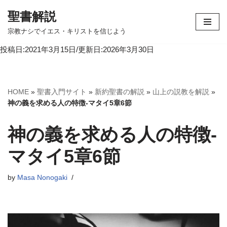
聖書解説
コ
宗教ナシでイエス・キリストを信じよう
ン
投稿日:2021年3月15日/更新日:2026年3月30日
テ
ン
ツ
へ
HOME
»
聖書入門サイト
»
新約聖書の解説
»
山上の説教を解説
»
ス
神の義を求める人の特徴-マタイ5章6節
キ
ッ
神の義を求める人の特徴-
プ
マタイ5章6節
by
Masa Nonogaki