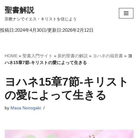
聖書解説
コ
宗教ナシでイエス・キリストを信じよう
ン
投稿日:2024年4月30日/更新日:2026年2月12日
テ
ン
ツ
へ
HOME
»
聖書入門サイト
»
新約聖書の解説
»
ヨハネの福音書
»
ヨ
ス
ハネ15章7節-キリストの愛によって生きる
キ
ッ
ヨハネ15章7節-キリスト
プ
の愛によって生きる
by
Masa Nonogaki