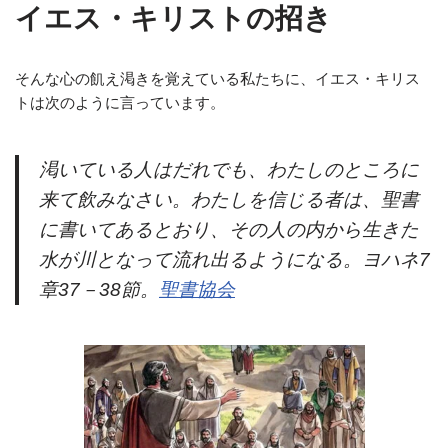
イエス・キリストの招き
そんな心の飢え渇きを覚えている私たちに、イエス・キリス
トは次のように言っています。
渇いている人はだれでも、わたしのところに
来て飲みなさい。わたしを信じる者は、聖書
に書いてあるとおり、その人の内から生きた
水が川となって流れ出るようになる。ヨハネ7
章37－38節。
聖書協会