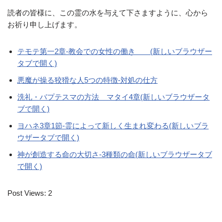
読者の皆様に、この霊の水を与えて下さますように、心から
お祈り申し上げます。
テモテ第一2章-教会での女性の働き (新しいブラウザー
タブで開く)
悪魔が操る狡猾な人5つの特徴-対処の仕方
洗礼・バプテスマの方法 マタイ4章(新しいブラウザータ
ブで開く)
ヨハネ3章1節-霊によって新しく生まれ変わる(新しいブラ
ウザータブで開く)
神が創造する命の大切さ-3種類の命(新しいブラウザータブ
で開く)
Post Views:
2