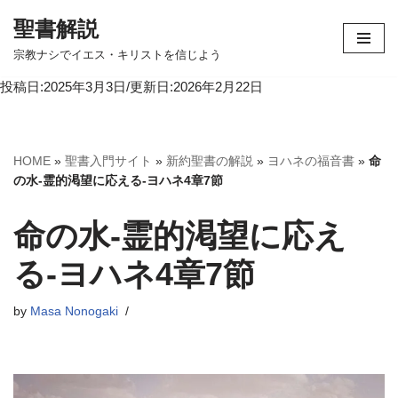
聖書解説
コ
宗教ナシでイエス・キリストを信じよう
ン
投稿日:2025年3月3日/更新日:2026年2月22日
テ
ン
ツ
へ
HOME
»
聖書入門サイト
»
新約聖書の解説
»
ヨハネの福音書
»
命
ス
の水-霊的渇望に応える-ヨハネ4章7節
キ
ッ
命の水-霊的渇望に応え
プ
る-ヨハネ4章7節
by
Masa Nonogaki